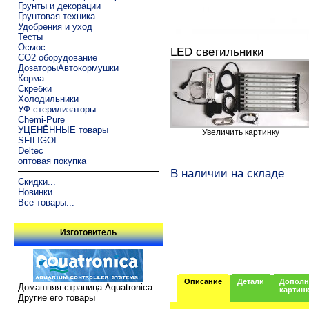
Грунты и декорации
Грунтовая техника
Удобрения и уход
Тесты
Осмос
LED светильники
CO2 оборудование
ДозаторыАвтокормушки
Корма
Скребки
Холодильники
УФ стерилизаторы
Chemi-Pure
УЦЕНЁННЫЕ товары
Увеличить картинку
SFILIGOI
Deltec
оптовая покупка
В наличии на складе
Скидки...
Новинки...
Все товары...
Изготовитель
Описание
Детали
Дополн
Домашняя страница Aquatronica
картин
Другие его товары