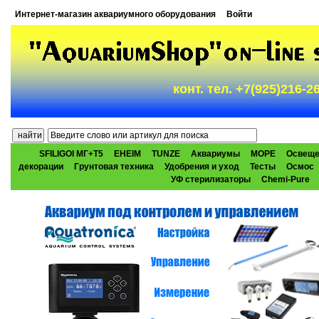
Интернет-магазин аквариумного оборудования
Войти
конт. тел. +7(925)216-
SFILIGOI МГ+Т5
EHEIM
TUNZE
Аквариумы
МОРЕ
Освеще
декорации
Грунтовая техника
Удобрения и уход
Тесты
Осмос
УФ стерилизаторы
Chemi-Pure