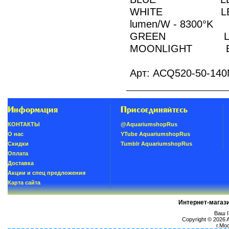
WHITE LED
lumen/W - 8300°K
GREEN LED
MOONLIGHT BLU
Арт: ACQ520-50-14
Информация
Присоединяйтесь
КОНТАКТЫ
@AquariumshopRus
О нас
YTube AquariumshopRus
Скидки
Tumblr AquariumshopRus
Oплатa
Доставка
Акции и спец предложения
Карта сайта
Интернет-магаз
Ваш I
Copyright © 2026
г.Мо