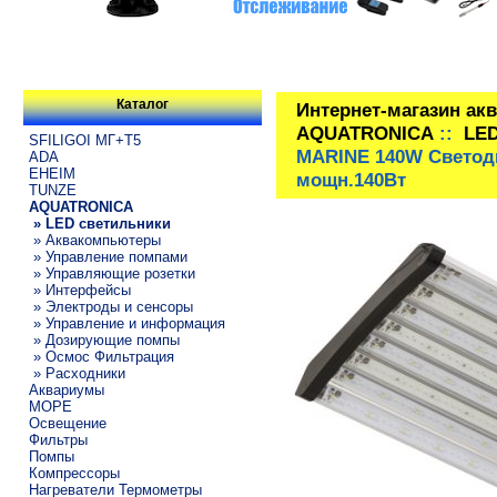
Каталог
Интернет-магазин ак
AQUATRONICA
::
LED
SFILIGOI МГ+Т5
MARINE 140W Светод
ADA
EHEIM
мощн.140Вт
TUNZE
AQUATRONICA
» LED светильники
» Аквакомпьютеры
» Управление помпами
» Управляющие розетки
» Интерфейсы
» Электроды и сенсоры
» Управление и информация
» Дозирующие помпы
» Осмос Фильтрация
» Расходники
Аквариумы
МОРЕ
Освещение
Фильтры
Помпы
Компрессоры
Нагреватели Термометры