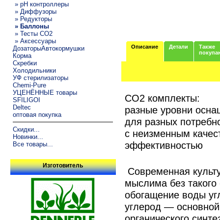
» pH контроллеры
» Диффузоры
» Редукторы
» Баллоны
» Тесты CO2
» Аксессуары
Описание
Детали
Также
ДозаторыАвтокормушки
покупа
Корма
Скребки
Холодильники
УФ стерилизаторы
Chemi-Pure
УЦЕНЁННЫЕ товары
CO2 комплекты:
SFILIGOI
Deltec
разные уровни осна
оптовая покупка
для разных потребн
Скидки...
с неизменным качес
Новинки...
эффективностью
Все товары...
Изготовитель
Современная культу
мыслима без такого 
обогащение воды уг
углерод — основной
органического синте