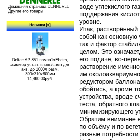
воде углекислого г
Домашняя страница DENNERLE
Другие его товары
поддержания кислот
уровне.
Новинки [»]
Итак, растворённый 
собой как основную
так и фактор стабил
целом. Это означает
его подаче, во-перв
Deltec AP 851 помпа1xEheim,
скиммер устан. внеш./самп для
растворение именно
акв. до 1000л разм.
им околоаквариумно
390х310х800мм
14,490.00руб.
редуктором баллона
обойтись, а кроме т
устройства, вроде с
теста, обратного кл
минимизирующего ут
Обратим внимание е
по объёму и по вег
разные потребности