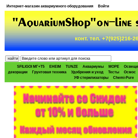
Интернет-магазин аквариумного оборудования
Войти
конт. тел. +7(925)216-
SFILIGOI МГ+Т5
EHEIM
TUNZE
Аквариумы
МОРЕ
Освеще
декорации
Грунтовая техника
Удобрения и уход
Тесты
Осмос
УФ стерилизаторы
Chemi-Pure