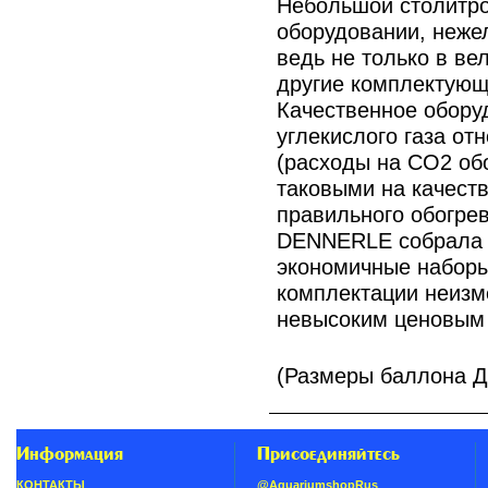
Небольшой столитро
оборудовании, неже
ведь не только в ве
другие комплектующ
Качественное обору
углекислого газа от
(расходы на CO2 об
таковыми на качест
правильного обогрев
DENNERLE собрала 
экономичные наборы
комплектации неизм
невысоким ценовым
(Размеры баллона Д
Информация
Присоединяйтесь
КОНТАКТЫ
@AquariumshopRus