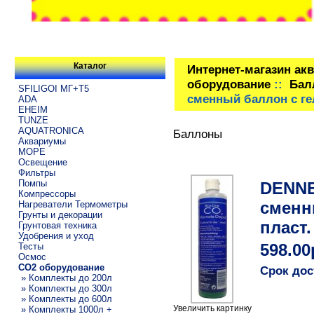
Каталог
Интернет-магазин ак
оборудование
::
Бал
SFILIGOI МГ+Т5
сменный баллон c гел
ADA
EHEIM
TUNZE
AQUATRONICA
Баллоны
Аквариумы
МОРЕ
Освещение
Фильтры
Помпы
DENNER
Компрессоры
сменн
Нагреватели Термометры
Грунты и декорации
пласт.
Грунтовая техника
Удобрения и уход
Тесты
598.00
Осмос
CO2 оборудование
Срок дос
» Комплекты до 200л
» Комплекты до 300л
» Комплекты до 600л
Увеличить картинку
» Комплекты 1000л +