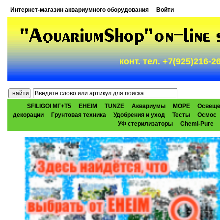
Интернет-магазин аквариумного оборудования
Войти
конт. тел. +7(925)216-
SFILIGOI МГ+Т5
EHEIM
TUNZE
Аквариумы
МОРЕ
Освеще
декорации
Грунтовая техника
Удобрения и уход
Тесты
Осмос
УФ стерилизаторы
Chemi-Pure