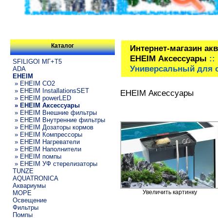
Каталог
Интернет-магазин ак
EHEIM Аксессуары
::
SFILIGOI МГ+Т5
Универсальный для 
ADA
EHEIM
» EHEIM CO2
» EHEIM InstallationsSET
EHEIM Аксессуары
» EHEIM powerLED
» EHEIM Аксессуары
» EHEIM Внешние фильтры
» EHEIM Внутренние фильтры
» EHEIM Дозаторы кормов
» EHEIM Компрессоры
» EHEIM Нагреватели
» EHEIM Наполнители
» EHEIM помпы
» EHEIM УФ стерелизаторы
TUNZE
AQUATRONICA
Аквариумы
Увеличить картинку
МОРЕ
Освещение
Фильтры
Помпы