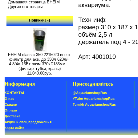
Домашняя страница EHEIM
аквариума.
Другие его товары
Техн инф:
Новинки [»]
размер 310 x 187 x 
объём 2,5 л
держатель под 4 - 
EHEIM classic 350 2215020 внеш.
Арт: 4001010
фильтр для акв. до 350л 620л/ч
4.8/4л 15Вт разм.370хD185мм. +
(фильтр. губки, краны)
11,040.00руб.
Информация
Присоединяйтесь
КОНТАКТЫ
@AquariumshopRus
О нас
YTube AquariumshopRus
Скидки
Tumblr AquariumshopRus
Oплатa
Доставка
Акции и спец предложения
Карта сайта