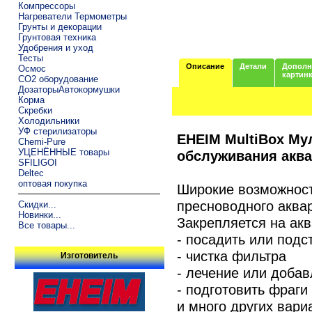
Компрессоры
Нагреватели Термометры
Грунты и декорации
Грунтовая техника
Удобрения и уход
Тесты
Описание
Детали
Дополн
Осмос
картин
CO2 оборудование
ДозаторыАвтокормушки
Корма
Скребки
Холодильники
УФ стерилизаторы
EHEIM MultiBox Му
Chemi-Pure
УЦЕНЁННЫЕ товары
обслуживания акв
SFILIGOI
Deltec
оптовая покупка
Широкие возможност
пресноводного аква
Скидки...
Новинки...
Закрепляется на ак
Все товары...
- посадить или подс
- чистка фильтра
Изготовитель
- лечение или доба
- подготовить фраги
и много других вар