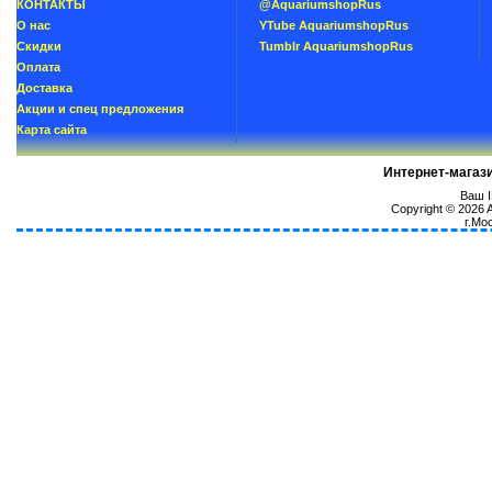
КОНТАКТЫ
@AquariumshopRus
О нас
YTube AquariumshopRus
Скидки
Tumblr AquariumshopRus
Oплатa
Доставка
Акции и спец предложения
Карта сайта
Интернет-магаз
Ваш I
Copyright © 2026
г.Мо