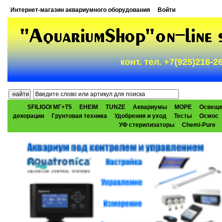
Интернет-магазин аквариумного оборудования
Войти
конт. тел. +7(925)216-
SFILIGOI МГ+Т5
EHEIM
TUNZE
Аквариумы
МОРЕ
Освеще
декорации
Грунтовая техника
Удобрения и уход
Тесты
Осмос
УФ стерилизаторы
Chemi-Pure