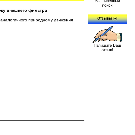
Расширенный
поиск
убку внешнего фильтра
Отзывы [»]
, аналогичного природному движения
Напишите Ваш
отзыв!