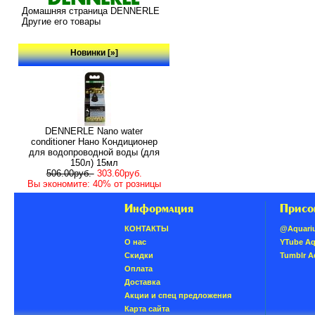
Домашняя страница DENNERLE
Другие его товары
Новинки [»]
DENNERLE Nano water
conditioner Нано Кондиционер
для водопроводной воды (для
150л) 15мл
506.00руб.
303.60руб.
Вы экономите: 40% от розницы
Информация
Присо
КОНТАКТЫ
@Aquari
О нас
YTube A
Скидки
Tumblr 
Oплатa
Доставка
Акции и спец предложения
Карта сайта