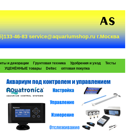
985)133-46-83 service@aquariumshop.ru г.Москва
нты и декорации
Грунтовая техника
Удобрения и уход
Тесты
e
УЦЕНЁННЫЕ товары
Deltec
оптовая покупка