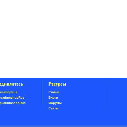
единяйтесь
Ресурсы
umshopRus
Статьи
quariumshopRus
Блоги
AquariumshopRus
Форумы
Сайты