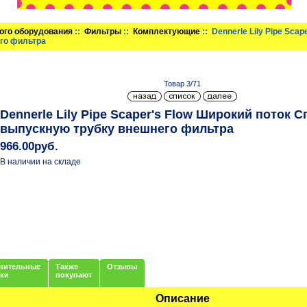
ого оборудования
::
Фильтры
::
Комплектующие
:: Dennerle Lily Pipe Sca
го фильтра
Товар 3/71
Dennerle Lily Pipe Scaper's Flow Широкий поток 
выпускную трубку внешнего фильтра
966.00руб.
В наличии на складе
нительные
Также
Отзывы
нки
покупают
Описание