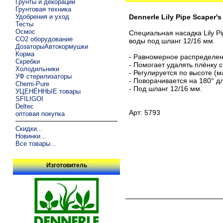
Грунты и декорации
Грунтовая техника
Удобрения и уход
Dennerle Lily Pipe Scape
Тесты
Осмос
Специальная насадка Lily P
CO2 оборудование
воды под шланг 12/16 мм.
ДозаторыАвтокормушки
Корма
- Равномерное распределен
Скребки
- Помогает удалять плёнку 
Холодильники
- Регулируется по высоте (
УФ стерилизаторы
- Поворачивается на 180° 
Chemi-Pure
- Под шланг 12/16 мм.
УЦЕНЁННЫЕ товары
SFILIGOI
Deltec
Арт: 5793
оптовая покупка
Скидки...
Новинки...
Все товары...
Изготовитель