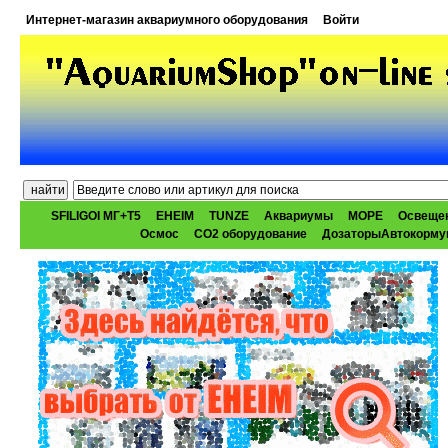
Интернет-магазин аквариумного оборудования
Войти
SFILIGOI МГ+Т5
EHEIM
TUNZE
Аквариумы
МОРЕ
Освеще
Осмос
CO2 оборудование
ДозаторыАвтокорму