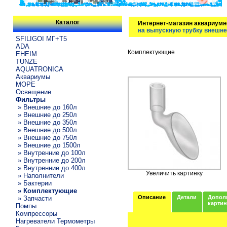
Каталог
Интернет-магазин аквариумн
на выпускную трубку внешне
SFILIGOI МГ+Т5
ADA
Комплектующие
EHEIM
TUNZE
AQUATRONICA
Аквариумы
МОРЕ
Освещение
Фильтры
» Внешние до 160л
» Внешние до 250л
» Внешние до 350л
» Внешние до 500л
» Внешние до 750л
» Внешние до 1500л
» Внутренние до 100л
» Внутренние до 200л
» Внутренние до 400л
Увеличить картинку
» Наполнители
» Бактерии
» Комплектующие
Описание
Детали
Допол
» Запчасти
карти
Помпы
Компрессоры
Нагреватели Термометры