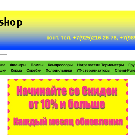
конт. тел. +7(925)216-26-78, +7(
ние
Фильтры
Помпы
Компрессоры
Нагреватели Термометры
Гру
шки
Корма
Скребки
Холодильники
УФ стерилизаторы
Chemi-Pur