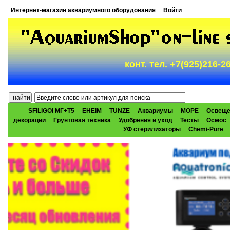
Интернет-магазин аквариумного оборудования
Войти
конт. тел. +7(925)216-
SFILIGOI МГ+Т5
EHEIM
TUNZE
Аквариумы
МОРЕ
Освеще
декорации
Грунтовая техника
Удобрения и уход
Тесты
Осмос
УФ стерилизаторы
Chemi-Pure