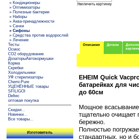
» Кондиционеры
Увеличить картинку
» Оптимизаторы
» Полезные бактерии
» Наборы
» Аква-принадлежности
» Сачки
» Сифоны
» Средства против водорослей
» Лечение
Тесты
Описание
Детали
Дополн
картин
Осмос
CO2 оборудование
ДозаторыАвтокормушки
Корма
Скребки
Холодильники
EHEIM Quick Vacpro
УФ стерилизаторы
Chemi-Pure
батарейках для чи
УЦЕНЁННЫЕ товары
до 60см
SFILIGOI
Deltec
оптовая покупка
Мощное всасывание
Скидки...
тщательно очищает г
Новинки...
Все товары...
бережно.
Полностью погружает
Изготовитель
стандартных, но и б