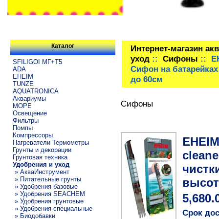
Каталог
Интернет-магазин ак
уход
::
Сифоны
:: EH
SFILIGOI МГ+Т5
Сифон на батарейках
ADA
EHEIM
до 60см
TUNZE
AQUATRONICA
Аквариумы
Сифоны
МОРЕ
Освещение
Фильтры
Помпы
Компрессоры
EHEIM 
Нагреватели Термометры
Грунты и декорации
clean
Грунтовая техника
Удобрения и уход
чистк
» АкваИнструмент
» Питательные грунты
высот
» Удобрения базовые
» Удобрения SEACHEM
5,680.
» Удобрения грунтовые
» Удобрения специальные
Срок дос
» Биодобавки