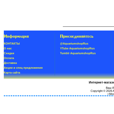
Информация
Присоединяйтесь
КОНТАКТЫ
@AquariumshopRus
О нас
YTube AquariumshopRus
Скидки
Tumblr AquariumshopRus
Oплатa
Доставка
Акции и спец предложения
Карта сайта
Интернет-магаз
Ваш IP
Copyright © 2026
г.Мо