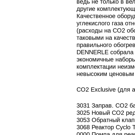
ведь не только в ве
другие комплектующ
Качественное обору
углекислого газа от
(расходы на CO2 об
таковыми на качест
правильного обогрев
DENNERLE собрала 
экономичные наборы
комплектации неизм
невысоким ценовым
CO2 Exclusive (для а
3031 Заправ. СО2 ба
3025 Новый СО2 ред
3053 Обратный кла
3068 Реактор Cyclo 
0000 Помпа для реа