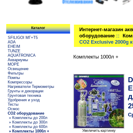
Каталог
Интернет-магазин ак
оборудование
::
Ком
SFILIGOI МГ+Т5
CO2 Exclusive 2000g 
ADA
EHEIM
TUNZE
AQUATRONICA
Комплекты 1000л +
Аквариумы
МОРЕ
Освещение
Фильтры
Помпы
D
Компрессоры
E
Нагреватели Термометры
Грунты и декорации
д
Грунтовая техника
Удобрения и уход
Тесты
2
Осмос
CO2 оборудование
С
» Комплекты до 200л
» Комплекты до 300л
» Комплекты до 600л
Увеличить картинку
» Комплекты 1000л +