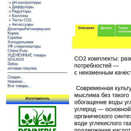
» pH контроллеры
» Диффузоры
» Редукторы
» Баллоны
» Тесты CO2
» Аксессуары
Описание
Детали
Также
ДозаторыАвтокормушки
покупа
Корма
Скребки
Холодильники
УФ стерилизаторы
Chemi-Pure
УЦЕНЁННЫЕ товары
CO2 комплекты: раз
SFILIGOI
Deltec
потребностей —
оптовая покупка
с неизменным каче
Скидки...
Новинки...
Все товары...
Современная культу
мыслима без такого 
Изготовитель
обогащение воды уг
углерод — основной
органического синте
воде углекислого г
поддержания кислот