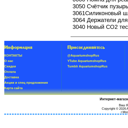
3050 Счётчик пузырь
3061Силиконовый шл
3064 Держатели для
3040 Новый СО2 тес
Информация
Присоединяйтесь
КОНТАКТЫ
@AquariumshopRus
О нас
YTube AquariumshopRus
Скидки
Tumblr AquariumshopRus
Oплатa
Доставка
Акции и спец предложения
Карта сайта
Интернет-магаз
Ваш IP
Copyright © 2026
г.Мо