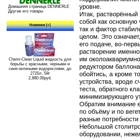
уровне.
Домашняя страница DENNERLE
Другие его товары
Итак, растворённый 
собой как основную
Новинки [»]
так и фактор стабил
целом. Это означает
его подаче, во-перв
растворение именно
им околоаквариумно
Chemi-Clean Liquid жидкость для
борьбы с красными, черными и
редуктором баллона
сине-зелеными водорослями, до
обойтись, а кроме т
2725л, 59г
2,880.00руб.
устройства, вроде с
теста, обратного кл
минимизирующего ут
Обратим внимание е
по объёму и по вег
разные потребности
Небольшой столитро
оборудовании, неже