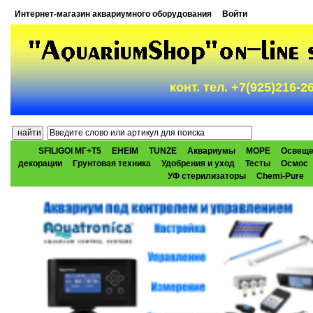
Интернет-магазин аквариумного оборудования
Войти
конт. тел. +7(925)216-
SFILIGOI МГ+Т5
EHEIM
TUNZE
Аквариумы
МОРЕ
Освеще
декорации
Грунтовая техника
Удобрения и уход
Тесты
Осмос
УФ стерилизаторы
Chemi-Pure