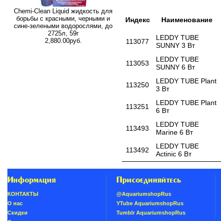
Chemi-Clean Liquid жидкость для
борьбы с красными, черными и
Индекс
Наименование
сине-зелеными водорослями, до
2725л, 59г
LEDDY TUBE
2,880.00руб.
113077
SUNNY 3 Вт
LEDDY TUBE
113053
SUNNY 6 Вт
LEDDY TUBE Plant
113250
3 Вт
LEDDY TUBE Plant
113251
6 Вт
LEDDY TUBE
113493
Marine 6 Вт
LEDDY TUBE
113492
Actinic 6 Вт
Информация
Присоединяйтесь
КОНТАКТЫ
@AquariumshopRus
О нас
YTube AquariumshopRus
Скидки
Tumblr AquariumshopRus