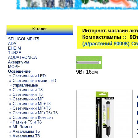
Каталог
Интернет-магазин ак
Компактлампы
::
9В
SFILIGOI МГ+Т5
(д/растений 8000К) 
ADA
EHEIM
TUNZE
AQUATRONICA
Аквариумы
МОРЕ
9Вт 16см
Освещение
» Светильники LED
» Светильники мини LED
» Управляемые
» Светильники T8
» Светильники T5
» Светильники МГ
» Светильники МГ+T8
» Светильники МГ+T5
» Светильники МГ+T5+T5
» Светильники Компакт
» Разные T5 и T8
» МГ Лампы
» Аквалампы T5
» Аквалампы T8