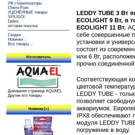
УФ стерилизаторы
Chemi-Pure
LEDDY TUBE 3 Вт я
УЦЕНЁННЫЕ товары
SFILIGOI
ECOLIGHT 9 Вт, в т
Deltec
оптовая покупка
ECOLIGHT 11 Вт.
AQ
себе совершенные п
Скидки...
Новинки...
установки и универ
Все товары...
состоит из совреме
или 6 Вт, расположе
Изготовитель
прочно соединённой
Соответствующая кон
цветовой температу
Домашняя страница AQUAEL
LEDDY TUBE - только
Другие его товары
позволяет свободну
аквариумов. Европе
Новинки [»]
IPX8 обеспечивают 
модуля LEDDY TUBE 
погружение в воду.