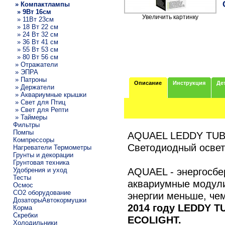
» Компактлампы
» 9Вт 16см
Увеличить картинку
» 11Вт 23см
» 18 Вт 22 см
» 24 Вт 32 см
» 36 Вт 41 см
» 55 Вт 53 см
» 80 Вт 56 см
» Отражатели
» ЭПРА
» Патроны
Описание
Инструкция
Де
» Держатели
» Аквариумные крышки
» Свет для Птиц
» Свет для Репти
» Таймеры
Фильтры
Помпы
AQUAEL LEDDY TUBE
Компрессоры
Светодиодный осве
Нагреватели Термометры
Грунты и декорации
Грунтовая техника
AQUAEL - энергосбе
Удобрения и уход
Тесты
аквариумные модул
Осмос
CO2 оборудование
энергии меньше, ч
ДозаторыАвтокормушки
2014 году LEDDY T
Корма
Скребки
ECOLIGHT.
Холодильники