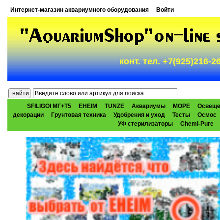
Интернет-магазин аквариумного оборудования
Войти
конт. тел. +7(925)216-
SFILIGOI МГ+Т5
EHEIM
TUNZE
Аквариумы
МОРЕ
Освеще
декорации
Грунтовая техника
Удобрения и уход
Тесты
Осмос
УФ стерилизаторы
Chemi-Pure