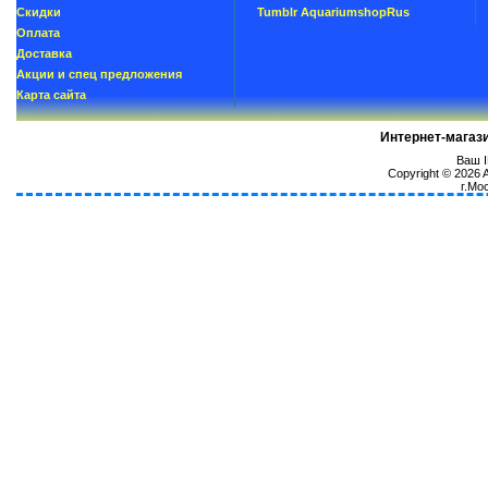
Скидки
Tumblr AquariumshopRus
Oплатa
Доставка
Акции и спец предложения
Карта сайта
Интернет-магаз
Ваш I
Copyright © 2026
г.Мо