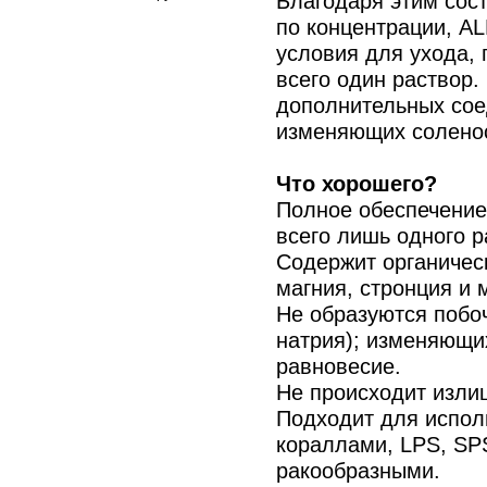
Благодаря этим сос
по концентрации, A
условия для ухода,
всего один раствор.
дополнительных сое
изменяющих соленос
Что хорошего?
Полное обеспечение
всего лишь одного р
Содержит органическ
магния, стронция и
Не образуются побо
натрия); изменяющи
равновесие.
Не происходит изли
Подходит для испол
кораллами, LPS, SP
ракообразными.