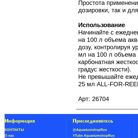
Простота применени
дозировки, так и дл
Использование
Начинайте с ежедне
на 100 л объема ак
дозу, контролируя у
мл на 100 л объема 
карбонатная жесткос
градус жесткости).
Не превышайте еже
25 мл ALL-FOR-REEF
Арт: 26704
Информация
Присоединяйтесь
КОНТАКТЫ
@AquariumshopRus
О нас
YTube AquariumshopRus