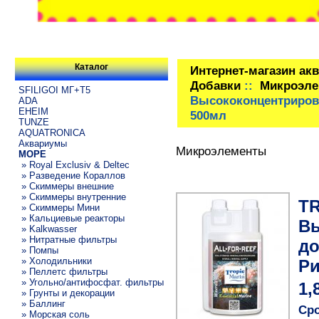
Каталог
Интернет-магазин ак
Добавки
::
Микроэл
SFILIGOI МГ+Т5
Высококонцентриров
ADA
EHEIM
500мл
TUNZE
AQUATRONICA
Аквариумы
Микроэлементы
МОРЕ
» Royal Exclusiv & Deltec
» Разведение Кораллов
» Скиммеры внешние
» Скиммеры внутренние
TR
» Скиммеры Мини
» Кальциевые реакторы
Вы
» Kalkwasser
» Нитратные фильтры
до
» Помпы
» Холодильники
Ри
» Пеллетс фильтры
» Угольно/антифосфат. фильтры
1,
» Грунты и декорации
» Баллинг
Сро
» Морская соль