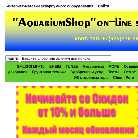
Интернет-магазин аквариумного оборудования
Войти
конт. тел. +7(925)216-
SFILIGOI МГ+Т5
EHEIM
TUNZE
Аквариумы
МОРЕ
Освеще
декорации
Грунтовая техника
Удобрения и уход
Тесты
Осмос
УФ стерилизаторы
Chemi-Pure