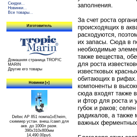
Скидки...
заполнения.
Новинки...
Все товары...
За счет роста орган
происходящих в акв
Изготовитель
расходуются, поэто
их запасы. Сюда в п
необходимые элемент
также вещества, об
Домашняя страница TROPIC
для роста известков
MARIN
Другие его товары
известковых красных
обитающих в рифах.
Новинки [»]
компоненты в высок
сюда входят также 
и фтор для роста и 
губок и раков; селе
радикалов, а также
Deltec AP 851 помпа1xEheim,
скиммер устан. внеш./самп для
важных ферментных
акв. до 1000л разм.
390х310х800мм
14,490.00руб.