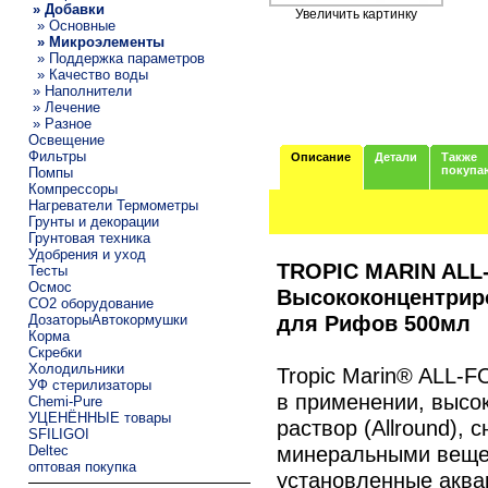
» Добавки
Увеличить картинку
» Основные
» Микроэлементы
» Поддержка параметров
» Качество воды
» Наполнители
» Лечение
» Разное
Освещение
Фильтры
Описание
Детали
Также
покупа
Помпы
Компрессоры
Нагреватели Термометры
Грунты и декорации
Грунтовая техника
Удобрения и уход
TROPIC MARIN ALL
Тесты
Осмос
Высококонцентрир
CO2 оборудование
для Рифов 500мл
ДозаторыАвтокормушки
Корма
Скребки
Холодильники
Tropic Marin® ALL-
УФ стерилизаторы
в применении, высо
Chemi-Pure
УЦЕНЁННЫЕ товары
раствор (Allround)
SFILIGOI
минеральными веще
Deltec
оптовая покупка
установленные акв