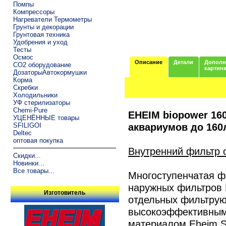
Помпы
Компрессоры
Нагреватели Термометры
Грунты и декорации
Грунтовая техника
Удобрения и уход
Тесты
Осмос
Описание
Детали
Дополн
CO2 оборудование
картин
ДозаторыАвтокормушки
Корма
Скребки
Холодильники
УФ стерилизаторы
Chemi-Pure
EHEIM biopower 16
УЦЕНЁННЫЕ товары
аквариумов до 160л
SFILIGOI
Deltec
оптовая покупка
Внутренний фильтр о
Скидки...
Новинки...
Все товары...
Многоступенчатая ф
наружных фильтров 
Изготовитель
отдельных фильтрую
высокоэффективным
материалом Eheim Su