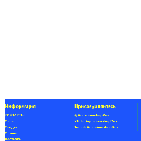
Информация
Присоединяйтесь
КОНТАКТЫ
@AquariumshopRus
О нас
YTube AquariumshopRus
Скидки
Tumblr AquariumshopRus
Oплатa
Доставка