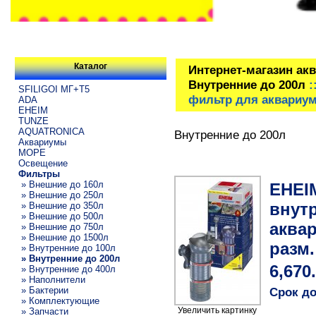
Каталог
Интернет-магазин ак
Внутренние до 200л
:
SFILIGOI МГ+Т5
фильтр для аквариумо
ADA
EHEIM
TUNZE
AQUATRONICA
Внутренние до 200л
Аквариумы
МОРЕ
Освещение
Фильтры
» Внешние до 160л
EHEIM
» Внешние до 250л
внут
» Внешние до 350л
» Внешние до 500л
аквар
» Внешние до 750л
» Внешние до 1500л
разм.
» Внутренние до 100л
» Внутренние до 200л
6,670
» Внутренние до 400л
» Наполнители
» Бактерии
Срок до
» Комплектующие
Увеличить картинку
» Запчасти