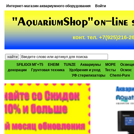
Интернет-магазин аквариумного оборудования
Войти
конт. тел. +7(925)216-
SFILIGOI МГ+Т5
EHEIM
TUNZE
Аквариумы
МОРЕ
Освеще
декорации
Грунтовая техника
Удобрения и уход
Тесты
Осмос
УФ стерилизаторы
Chemi-Pure