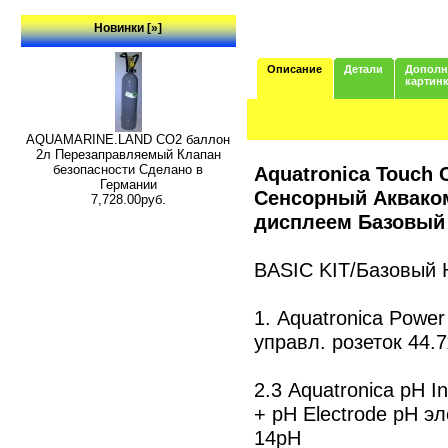
Новинки [»]
Описание
Детали
Дополн
картин
AQUAMARINE.LAND CO2 баллон
2л Перезаправляемый Клапан
безопасности Сделано в
Aquatronica Touch C
Германии
Сенсорный Аквако
7,728.00руб.
дисплеем Базовый
BASIC KIT/Базовый 
1. Aquatronica Power
управл. розеток 44.
2.3 Aquatronica pH 
+ рН Electrode рН э
14pH