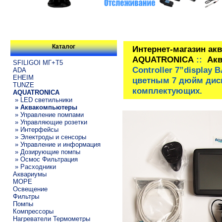
Каталог
Интернет-магазин ак
AQUATRONICA
::
Ак
SFILIGOI МГ+Т5
Controller 7”display
ADA
EHEIM
цветным 7 дюйм дис
TUNZE
комплектующих.
AQUATRONICA
» LED светильники
» Аквакомпьютеры
» Управление помпами
» Управляющие розетки
» Интерфейсы
» Электроды и сенсоры
» Управление и информация
» Дозирующие помпы
» Осмос Фильтрация
» Расходники
Аквариумы
МОРЕ
Освещение
Фильтры
Помпы
Компрессоры
Нагреватели Термометры