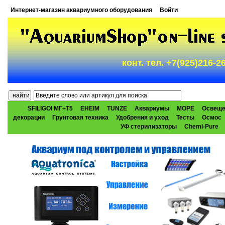
Интернет-магазин аквариумного оборудования
Войти
конт. тел. +7(925)216-
SFILIGOI МГ+Т5
EHEIM
TUNZE
Аквариумы
МОРЕ
Освеще
декорации
Грунтовая техника
Удобрения и уход
Тесты
Осмос
УФ стерилизаторы
Chemi-Pure