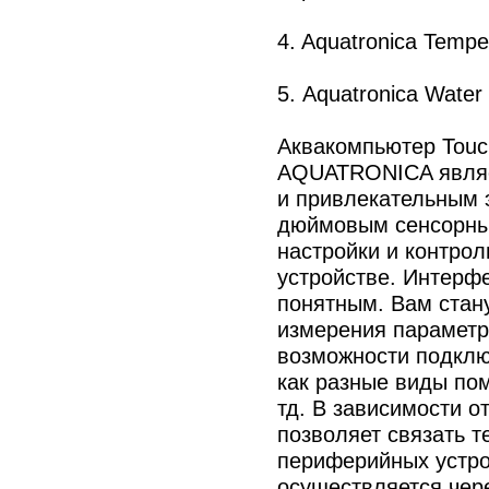
4. Aquatronica Temp
5. Aquatronica Wate
Аквакомпьютер Touch 
AQUATRONICA являе
и привлекательным 
дюймовым сенсорны
настройки и контро
устройстве. Интерф
понятным. Вам стан
измерения параметр
возможности подклю
как разные виды по
тд. В зависимости 
позволяет связать 
периферийных устро
осуществляется чер