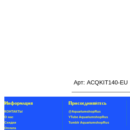
Арт: ACQKIT140-EU
Информация
Присоединяйтесь
КОНТАКТЫ
@AquariumshopRus
О нас
YTube AquariumshopRus
Скидки
Tumblr AquariumshopRus
Oплатa