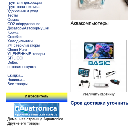
Грунты и декорации
Грунтовая техника
Удобрения и уход
Тесты
Осмос
Аквакомпьютеры
CO2 оборудование
ДозаторыАвтокормушки
Корма
Скребки
Холодильники
УФ стерилизаторы
Chemi-Pure
УЦЕНЁННЫЕ товары
SFILIGOI
Deltec
оптовая покупка
Скидки...
Новинки...
Все товары...
Увеличить картинку
Изготовитель
Срок доставки уточнит
Домашняя страница Aquatronica
Другие его товары