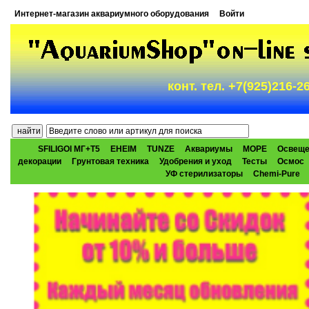
Интернет-магазин аквариумного оборудования
Войти
конт. тел. +7(925)216-
SFILIGOI МГ+Т5
EHEIM
TUNZE
Аквариумы
МОРЕ
Освеще
декорации
Грунтовая техника
Удобрения и уход
Тесты
Осмос
УФ стерилизаторы
Chemi-Pure