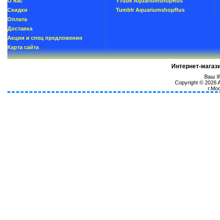
О нас
YTube AquariumshopRus
Скидки
Tumblr AquariumshopRus
Oплатa
Доставка
Акции и спец предложения
Карта сайта
Интернет-магаз
Ваш IP
Copyright © 2026
г.Мо