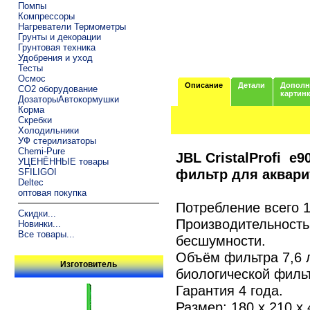
Помпы
Компрессоры
Нагреватели Термометры
Грунты и декорации
Грунтовая техника
Удобрения и уход
Тесты
Осмос
Описание
Детали
Дополн
CO2 оборудование
картин
ДозаторыАвтокормушки
Корма
Скребки
Холодильники
УФ стерилизаторы
Chemi-Pure
JBL CristalProfi e
УЦЕНЁННЫЕ товары
фильтр для аквари
SFILIGOI
Deltec
оптовая покупка
Потребление всего 1
Скидки...
Производительность 
Новинки...
Все товары...
бесшумности.
Объём фильтра 7,6 
Изготовитель
биологической фильт
Гарантия 4 года.
Размер: 180 x 210 x