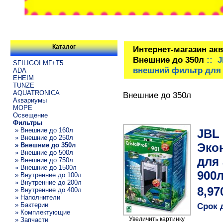
Каталог
Интернет-магазин ак
Внешние до 350л
:: J
SFILIGOI МГ+Т5
внешний фильтр для 
ADA
EHEIM
TUNZE
AQUATRONICA
Внешние до 350л
Аквариумы
МОРЕ
Освещение
Фильтры
» Внешние до 160л
JBL 
» Внешние до 250л
Эко
» Внешние до 350л
» Внешние до 500л
для 
» Внешние до 750л
» Внешние до 1500л
900л
» Внутренние до 100л
» Внутренние до 200л
8,97
» Внутренние до 400л
» Наполнители
» Бактерии
Срок 
» Комплектующие
Увеличить картинку
» Запчасти