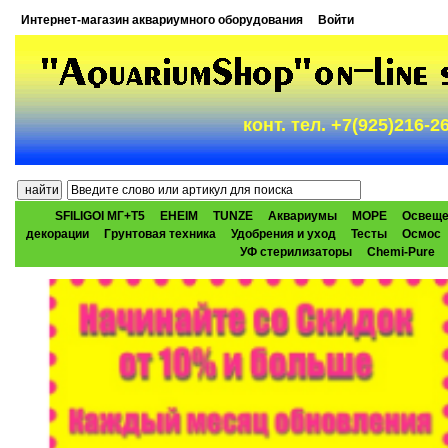
Интернет-магазин аквариумного оборудования
Войти
конт. тел. +7(925)216-
SFILIGOI МГ+Т5
EHEIM
TUNZE
Аквариумы
МОРЕ
Освеще
декорации
Грунтовая техника
Удобрения и уход
Тесты
Осмос
УФ стерилизаторы
Chemi-Pure