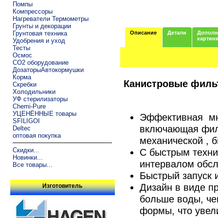
Помпы
Компрессоры
Нагреватели Термометры
Грунты и декорации
Грунтовая техника
Описание
Детали
Дополн
картин
Удобрения и уход
Тесты
Осмос
CO2 оборудование
ДозаторыАвтокормушки
Корма
Канистровые фильт
Скребки
Холодильники
УФ стерилизаторы
Chemi-Pure
УЦЕНЁННЫЕ товары
Эффективная мн
SFILIGOI
включающая фил
Deltec
оптовая покупка
механической , б
Скидки...
С быстрым техн
Новинки...
интервалом обс
Все товары...
Быстрый запуск 
Дизайн в виде п
Изготовитель
больше воды, че
формы, что увел