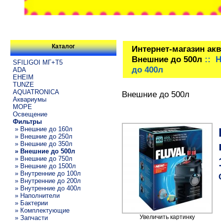
Каталог
Интернет-магазин ак
Внешние до 500л
:: H
SFILIGOI МГ+Т5
до 400л
ADA
EHEIM
TUNZE
AQUATRONICA
Внешние до 500л
Аквариумы
МОРЕ
Освещение
Фильтры
» Внешние до 160л
» Внешние до 250л
» Внешние до 350л
» Внешние до 500л
» Внешние до 750л
» Внешние до 1500л
» Внутренние до 100л
» Внутренние до 200л
» Внутренние до 400л
» Наполнители
» Бактерии
» Комплектующие
Увеличить картинку
» Запчасти