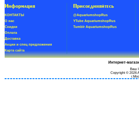
Информация
Присоединяйтесь
КОНТАКТЫ
@AquariumshopRus
О нас
YTube AquariumshopRus
Скидки
Tumblr AquariumshopRus
Oплатa
Доставка
Акции и спец предложения
Карта сайта
Интернет-магаз
Ваш I
Copyright © 2026
г.Мо