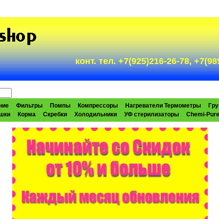
конт. тел. +7(925)216-26-78, +7(
ние
Фильтры
Помпы
Компрессоры
Нагреватели Термометры
Гру
шки
Корма
Скребки
Холодильники
УФ стерилизаторы
Chemi-Pur