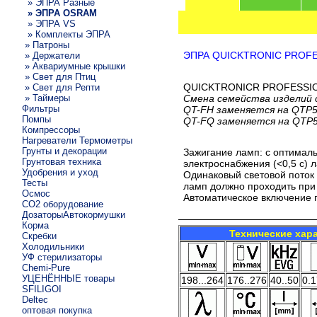
» ЭПРА Разные
» ЭПРА OSRAM
» ЭПРА VS
» Комплекты ЭПРА
» Патроны
ЭПРА QUICKTRONIC PROF
» Держатели
» Аквариумные крышки
» Свет для Птиц
QUICKTRONICR PROFESSIONAL
» Свет для Репти
» Таймеры
Смена семейства изделий с
Фильтры
QT-FH заменяется на QTP
Помпы
QT-FQ заменяется на QTP
Компрессоры
Нагреватели Термометры
Грунты и декорации
Зажигание ламп: с оптимал
Грунтовая техника
электроснабжения (<0,5 c) л
Удобрения и уход
Одинаковый световой поток
Тесты
ламп должно проходить при
Осмос
Автоматическое включение 
CO2 оборудование
ДозаторыАвтокормушки
Корма
Технические хар
Скребки
Холодильники
УФ стерилизаторы
Chemi-Pure
УЦЕНЁННЫЕ товары
198...264
176..276
40..50
0.1
SFILIGOI
Deltec
оптовая покупка