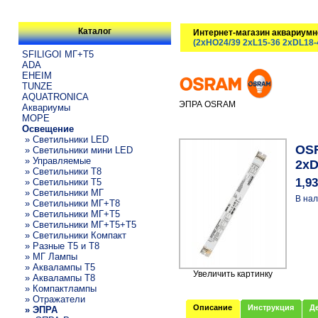
Каталог
Интернет-магазин аквариумн
(2xHO24/39 2xL15-36 2xDL18-
SFILIGOI МГ+Т5
ADA
EHEIM
TUNZE
AQUATRONICA
ЭПРА OSRAM
Аквариумы
МОРЕ
Освещение
» Светильники LED
OSR
» Светильники мини LED
» Управляемые
2xD
» Светильники T8
1,9
» Светильники T5
» Светильники МГ
В нал
» Светильники МГ+T8
» Светильники МГ+T5
» Светильники МГ+T5+T5
» Светильники Компакт
» Разные T5 и T8
» МГ Лампы
» Аквалампы T5
Увеличить картинку
» Аквалампы T8
» Компактлампы
» Отражатели
Описание
Инструкция
Д
» ЭПРА