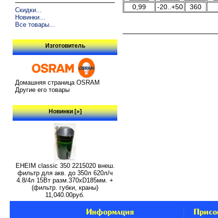
0,99
-20..+50
360
Скидки...
Новинки...
Все товары...
Изготовитель
Домашняя страница OSRAM
Другие его товары
Новинки [»]
EHEIM classic 350 2215020 внеш.
фильтр для акв. до 350л 620л/ч
4.8/4л 15Вт разм.370хD185мм. +
(фильтр. губки, краны)
11,040.00руб.
Информация
Присо