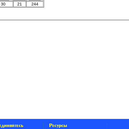
30
21
244
единяйтесь
Ресурсы