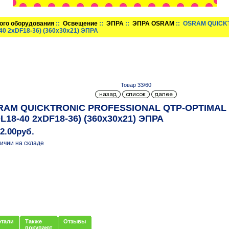
ого оборудования
::
Освещение
::
ЭПРА
::
ЭПРА OSRAM
:: OSRAM QUICK
40 2xDF18-36) (360х30х21) ЭПРА
Товар 33/60
AM QUICKTRONIC PROFESSIONAL QTP-OPTIMAL 2x
L18-40 2xDF18-36) (360х30х21) ЭПРА
32.00руб.
ичии на складе
етали
Также
Отзывы
покупают