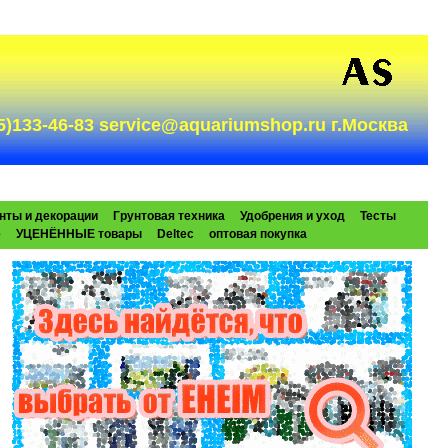
985)133-46-83 service@aquariumshop.ru г.Москва
нты и декорации
Грунтовая техника
Удобрения и уход
Тесты
e
УЦЕНЁННЫЕ товары
Deltec
оптовая покупка