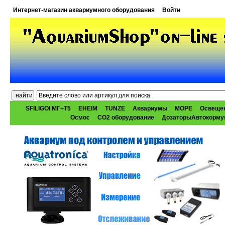
Интернет-магазин аквариумного оборудования
Войти
SFILIGOI МГ+Т5
EHEIM
TUNZE
Аквариумы
МОРЕ
Освеще
Осмос
CO2 оборудование
ДозаторыАвтокорму