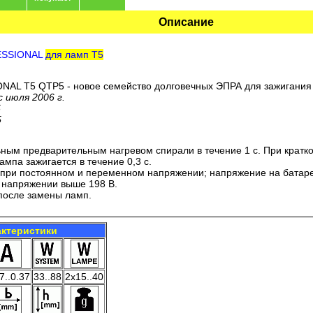
Описание
ESSIONAL
для ламп T5
 T5 QTP5 - новое семейство долговечных ЭПРА для зажигания л
 июля 2006 г.
5
5
ьным предварительным нагревом спирали в течение 1 с. При крат
ампа зажигается в течение 0,3 с.
 при постоянном и переменном напряжении; напряжение на батаре
 напряжении выше 198 В.
после замены ламп.
актеристики
7..0.37
33..88
2x15..40