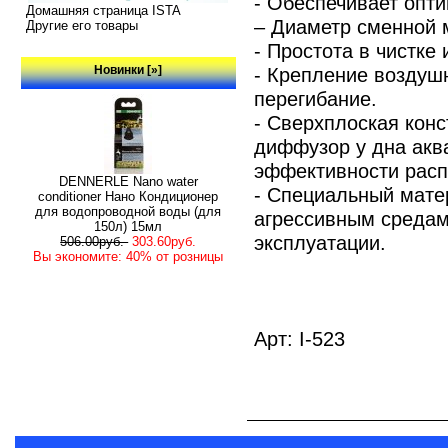
- Обеспечивает опт
Домашняя страница ISTA
– Диаметр сменной 
Другие его товары
- Простота в чистке
Новинки [»]
- Крепление воздуш
перегибание.
- Сверхплоская конс
диффузор у дна акв
эффективности рас
DENNERLE Nano water
- Специальный мате
conditioner Нано Кондиционер
для водопроводной воды (для
агрессивным средам
150л) 15мл
эксплуатации.
506.00руб.
303.60руб.
Вы экономите: 40% от розницы
Арт: I-523