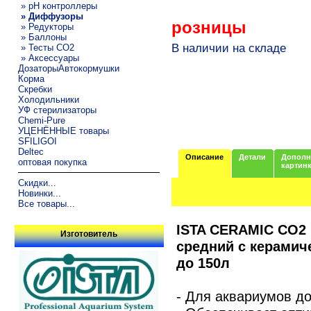
» pH контроллеры
» Диффузоры
розницы
» Редукторы
» Баллоны
В наличии на складе
» Тесты CO2
» Аксессуары
ДозаторыАвтокормушки
Корма
Скребки
Холодильники
УФ стерилизаторы
Chemi-Pure
УЦЕНЁННЫЕ товары
SFILIGOI
Deltec
Описание
Детали
Дополн
оптовая покупка
картин
Скидки...
Новинки...
Все товары...
ISTA CERAMIC CO2 
Изготовитель
средний с керамич
до 150л
- Для аквариумов до