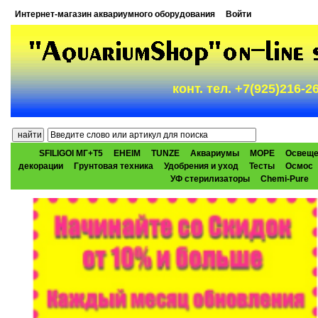
Интернет-магазин аквариумного оборудования
Войти
конт. тел. +7(925)216-
SFILIGOI МГ+Т5
EHEIM
TUNZE
Аквариумы
МОРЕ
Освеще
декорации
Грунтовая техника
Удобрения и уход
Тесты
Осмос
УФ стерилизаторы
Chemi-Pure