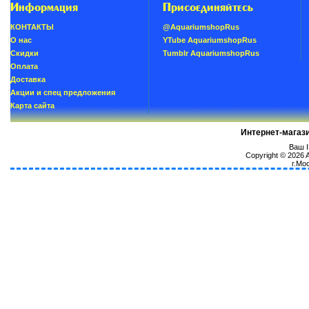
Информация
Присоединяйтесь
КОНТАКТЫ
@AquariumshopRus
О нас
YTube AquariumshopRus
Скидки
Tumblr AquariumshopRus
Oплатa
Доставка
Акции и спец предложения
Карта сайта
Интернет-магаз
Ваш I
Copyright © 2026
г.Мо