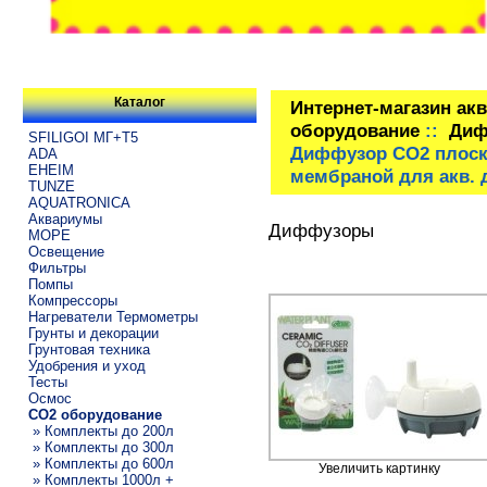
Каталог
Интернет-магазин ак
оборудование
::
Диф
SFILIGOI МГ+Т5
Диффузор СО2 плоск
ADA
EHEIM
мембраной для акв. 
TUNZE
AQUATRONICA
Аквариумы
Диффузоры
МОРЕ
Освещение
Фильтры
Помпы
Компрессоры
Нагреватели Термометры
Грунты и декорации
Грунтовая техника
Удобрения и уход
Тесты
Осмос
CO2 оборудование
» Комплекты до 200л
» Комплекты до 300л
» Комплекты до 600л
Увеличить картинку
» Комплекты 1000л +