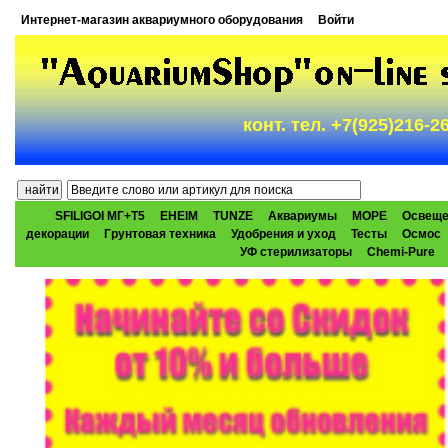
Интернет-магазин аквариумного оборудования
Войти
конт. тел. +7(925)216-
SFILIGOI МГ+Т5
EHEIM
TUNZE
Аквариумы
МОРЕ
Освеще
декорации
Грунтовая техника
Удобрения и уход
Тесты
Осмос
УФ стерилизаторы
Chemi-Pure