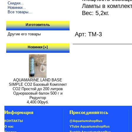
Скидки...
Лампы в комплект
Новинки...
Вес: 5,2кг.
Все товары...
Изготовитель
Арт: TM-3
Другие его товары
Новинки [»]
AQUAMARINE.LAND BASE
SIMPLE СО2 Базовый Комплект
СО2 Простой до 200 литров
Одноразовый балон 500 г и
Редуктор
4,400.00руб.
Информация
Присоединяйтесь
КОНТАКТЫ
@AquariumshopRus
О нас
YTube AquariumshopRus