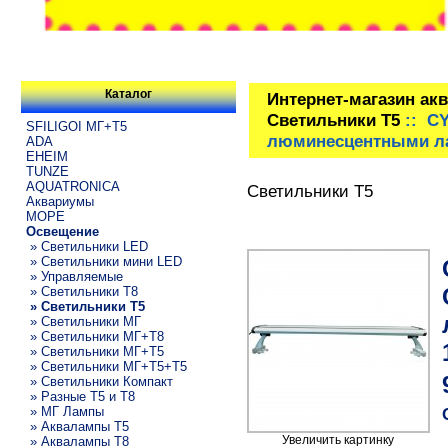
Каталог
Интернет-магазин ак
Светильники T5
:: CY
SFILIGOI МГ+Т5
люминесцентными ла
ADA
EHEIM
TUNZE
AQUATRONICA
Светильники T5
Аквариумы
МОРЕ
Освещение
» Светильники LED
» Светильники мини LED
» Управляемые
» Светильники T8
» Светильники T5
» Светильники МГ
» Светильники МГ+T8
» Светильники МГ+T5
» Светильники МГ+T5+T5
» Светильники Компакт
» Разные T5 и T8
» МГ Лампы
» Аквалампы T5
Увеличить картинку
» Аквалампы T8