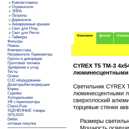
» Компактлампы
» Отражатели
» ЭПРА
» Патроны
» Держатели
» Аквариумные крышки
» Свет для Птиц
» Свет для Репти
Описание
Детали
Отзыв
» Таймеры
Фильтры
Помпы
Компрессоры
Нагреватели Термометры
Грунты и декорации
Грунтовая техника
CYREX T5 TM-3 4х5
Удобрения и уход
люминесцентными 
Тесты
Осмос
CO2 оборудование
ДозаторыАвтокормушки
Светильник CYREX T
Корма
люминесцентными л
Скребки
Холодильники
сверхплоский алюми
УФ стерилизаторы
торцевые стенки ак
Chemi-Pure
УЦЕНЁННЫЕ товары
SFILIGOI
Deltec
Размеры светильн
оптовая покупка
Мощность освещени