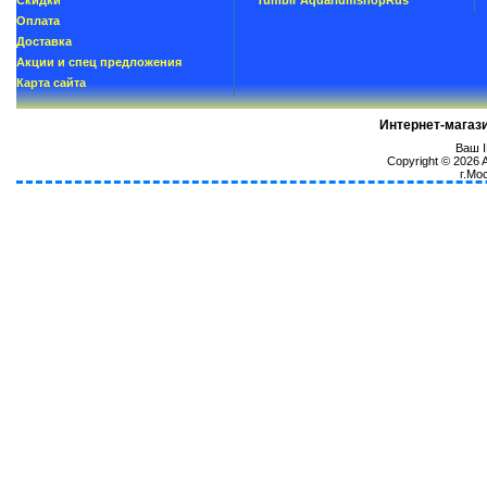
Скидки
Tumblr AquariumshopRus
Oплатa
Доставка
Акции и спец предложения
Карта сайта
Интернет-магаз
Ваш I
Copyright © 2026
г.Мо