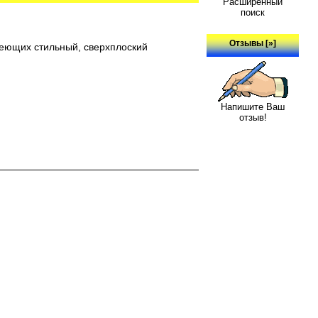
Расширенный
поиск
Отзывы [»]
меющих стильный, сверхплоский
Напишите Ваш
отзыв!