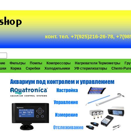
конт. тел. +7(925)216-26-78, +7(
ние
Фильтры
Помпы
Компрессоры
Нагреватели Термометры
Гру
шки
Корма
Скребки
Холодильники
УФ стерилизаторы
Chemi-Pur