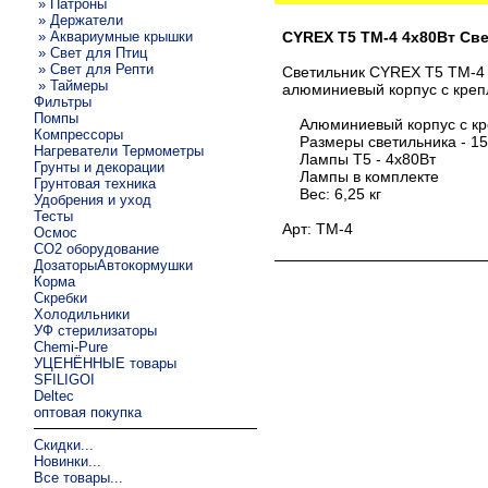
» Патроны
» Держатели
» Аквариумные крышки
CYREX T5 TM-4 4х80Вт Св
» Свет для Птиц
» Свет для Репти
Светильник CYREX T5 TM-4 
» Таймеры
алюминиевый корпус с креп
Фильтры
Помпы
Алюминиевый корпус с кре
Компрессоры
Размеры светильника - 1
Нагреватели Термометры
Лампы T5 - 4х80Вт
Грунты и декорации
Лампы в комплекте
Грунтовая техника
Вес: 6,25 кг
Удобрения и уход
Тесты
Арт: TM-4
Осмос
CO2 оборудование
ДозаторыАвтокормушки
Корма
Скребки
Холодильники
УФ стерилизаторы
Chemi-Pure
УЦЕНЁННЫЕ товары
SFILIGOI
Deltec
оптовая покупка
Скидки...
Новинки...
Все товары...