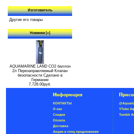
Изготовитель
Другие его товары
Новинки [»]
AQUAMARINE.LAND CO2 баллон
2л Перезаправляемый Клапан
безопасности Сделано в
Германии
7,728.00руб.
Информация
Присо
КОНТАКТЫ
@Aquari
О нас
YTube A
Скидки
Tumblr 
Oплатa
Доставка
Акции и спец предложения