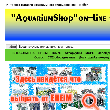
Интернет-магазин аквариумного оборудования
Войти
SFILIGOI МГ+Т5
EHEIM
TUNZE
Аквариумы
МОРЕ
Освеще
Осмос
CO2 оборудование
ДозаторыАвтокорму