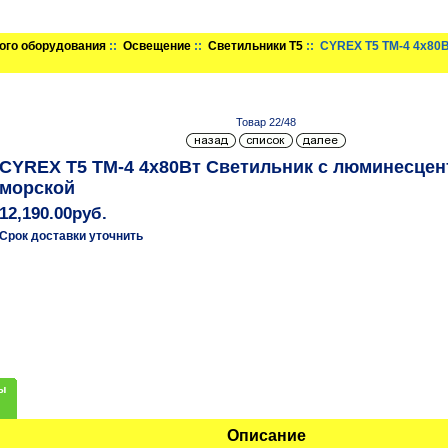
ого оборудования
::
Освещение
::
Светильники T5
:: CYREX T5 TM-4 4х80
Товар 22/48
CYREX T5 TM-4 4х80Вт Светильник с люминесце
морской
12,190.00руб.
Срок доставки уточнить
ы
Описание