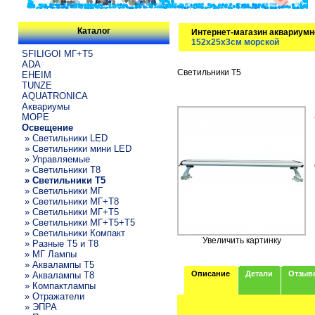
Каталог
Интернет-магазин аквариумн
152х25х3см морской
SFILIGOI МГ+Т5
ADA
Светильники T5
EHEIM
TUNZE
AQUATRONICA
Аквариумы
МОРЕ
Освещение
» Светильники LED
» Светильники мини LED
» Управляемые
» Светильники T8
» Светильники T5
» Светильники МГ
» Светильники МГ+T8
» Светильники МГ+T5
» Светильники МГ+T5+T5
» Светильники Компакт
Увеличить картинку
» Разные T5 и T8
» МГ Лампы
» Аквалампы T5
Описание
Детали
Отзыв
» Аквалампы T8
» Компактлампы
» Отражатели
» ЭПРА