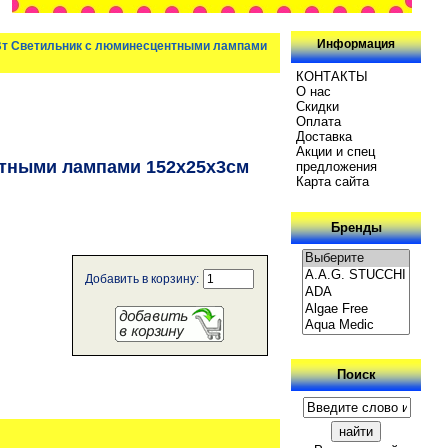
Информация
Вт Светильник с люминесцентными лампами
КОНТАКТЫ
О нас
Скидки
Oплатa
Доставка
Акции и спец
нтными лампами 152х25х3см
предложения
Карта сайта
Бренды
Добавить в корзину:
Поиск