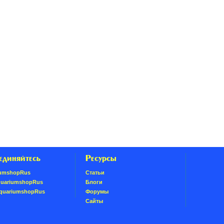
единяйтесь
Ресурсы
umshopRus
Статьи
quariumshopRus
Блоги
AquariumshopRus
Форумы
Сайты