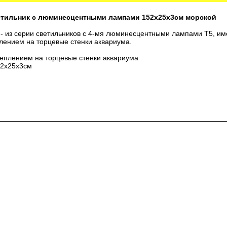
етильник с люминесцентными лампами 152х25х3см морской
- из серии светильников с 4-мя люминесцентными лампами T5, и
лением на торцевые стенки аквариума.
плением на торцевые стенки аквариума
52х25х3см