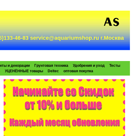
985)133-46-83 service@aquariumshop.ru г.Москва
нты и декорации
Грунтовая техника
Удобрения и уход
Тесты
e
УЦЕНЁННЫЕ товары
Deltec
оптовая покупка