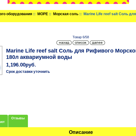
ого оборудования
::
МОРЕ
::
Морская соль
:: Marine Life reef salt Соль 
Товар 6/58
Marine Life reef salt Соль для Рифивого Морск
180л аквариумной воды
1,196.00руб.
Срок доставки уточнить
Отзывы
ают
Описание