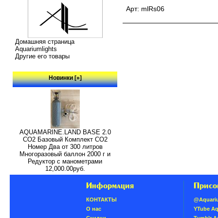
Арт: mlRs06
Домашняя страница
Aquariumlights
Другие его товары
Новинки [»]
AQUAMARINE.LAND BASE 2.0
СО2 Базовый Комплект СО2
Номер Два от 300 литров
Многоразовый баллон 2000 г и
Редуктор с манометрами
12,000.00руб.
Информация
Присо
КОНТАКТЫ
@Aquari
О нас
YTube A