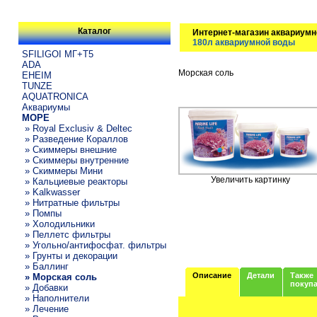
Каталог
Интернет-магазин аквариумн
180л аквариумной воды
SFILIGOI МГ+Т5
ADA
Морская соль
EHEIM
TUNZE
AQUATRONICA
Аквариумы
МОРЕ
» Royal Exclusiv & Deltec
» Разведение Кораллов
» Скиммеры внешние
» Скиммеры внутренние
» Скиммеры Мини
Увеличить картинку
» Кальциевые реакторы
» Kalkwasser
» Нитратные фильтры
» Помпы
» Холодильники
» Пеллетс фильтры
» Угольно/антифосфат. фильтры
» Грунты и декорации
» Баллинг
Описание
Детали
Также
» Морская соль
покуп
» Добавки
» Наполнители
» Лечение