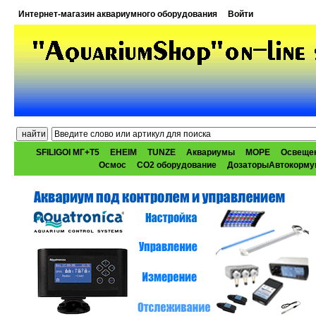
Интернет-магазин аквариумного оборудования
Войти
SFILIGOI МГ+Т5
EHEIM
TUNZE
Аквариумы
МОРЕ
Освеще
Осмос
CO2 оборудование
ДозаторыАвтокорму