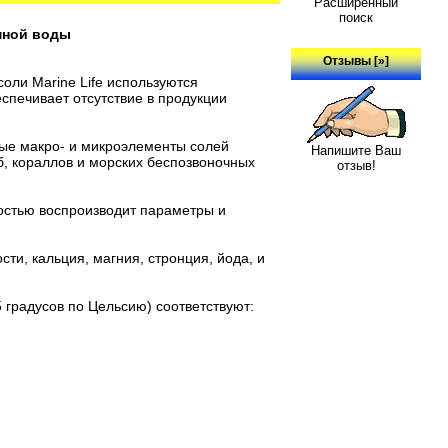
Расширенный
поиск
умной воды
Отзывы [»]
соли Marine Life используются
спечивает отсутствие в продукции
жные макро- и микроэлементы солей
Напишите Ваш
б, кораллов и морских беспозвоночных
отзыв!
ностью воспроизводит параметры и
ти, кальция, магния, стронция, йода, и
 градусов по Цельсию) соответствуют: