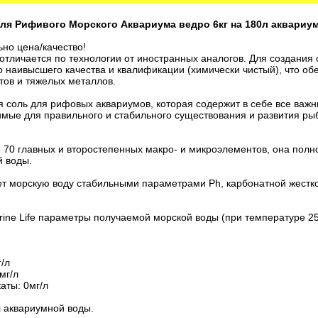
ль для Рифивого Морского Аквариума ведро 6кг на 180л аквари
но цена/качество!
отличается по технологии от иностранных аналогов. Для создания 
 наивысшего качества и квалификации (химически чистый), что обе
тов и тяжелых металлов.
ская соль для рифовых аквариумов, которая содержит в себе все ва
имые для правильного и стабильного существования и развития ры
 70 главных и второстепенных макро- и микроэлементов, она пол
й воды.
ает морскую воду стабильными параметрами Ph, карбонатной жесткос
ine Life параметры получаемой морской воды (при температуре 25
/л
мг/л
ты: 0мг/л
 л аквариумной воды.