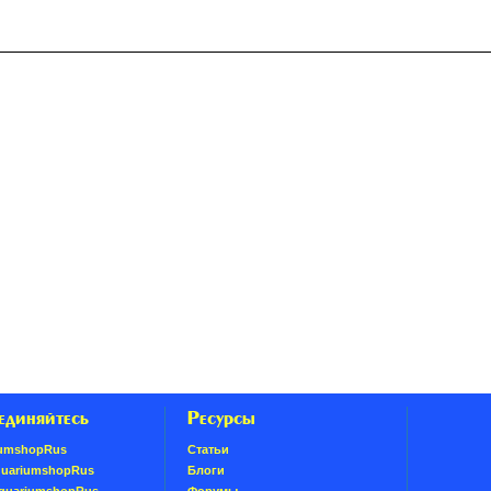
единяйтесь
Ресурсы
umshopRus
Статьи
quariumshopRus
Блоги