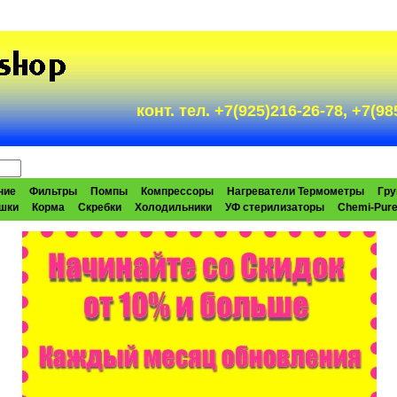
конт. тел. +7(925)216-26-78, +7(
ние
Фильтры
Помпы
Компрессоры
Нагреватели Термометры
Гру
шки
Корма
Скребки
Холодильники
УФ стерилизаторы
Chemi-Pur