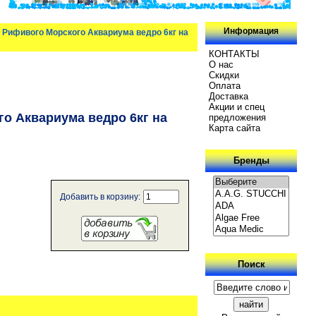
Информация
для Рифивого Морского Аквариума ведро 6кг на
КОНТАКТЫ
О нас
Скидки
Oплатa
Доставка
Акции и спец
ого Аквариума ведро 6кг на
предложения
Карта сайта
Бренды
Добавить в корзину:
Поиск