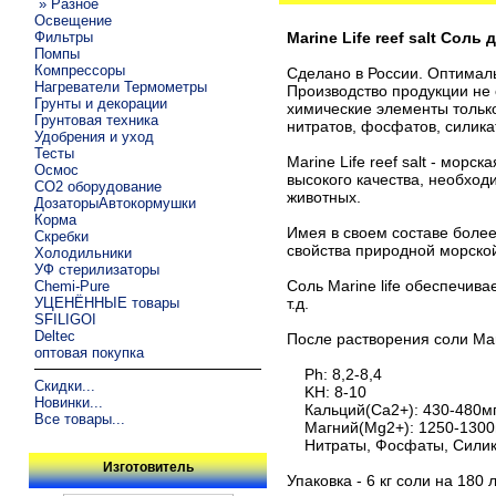
» Разное
Освещение
Фильтры
Marine Life reef salt Со
Помпы
Компрессоры
Сделано в России. Оптималь
Нагреватели Термометры
Производство продукции не 
Грунты и декорации
химические элементы только
Грунтовая техника
нитратов, фосфатов, силика
Удобрения и уход
Тесты
Marine Life reef salt - мор
Осмос
высокого качества, необход
CO2 оборудование
животных.
ДозаторыАвтокормушки
Корма
Имея в своем составе более
Скребки
свойства природной морско
Холодильники
УФ стерилизаторы
Соль Marine life обеспечив
Chemi-Pure
УЦЕНЁННЫЕ товары
т.д.
SFILIGOI
Deltec
После растворения соли Mar
оптовая покупка
Ph: 8,2-8,4
Скидки...
KH: 8-10
Новинки...
Кальций(Ca2+): 430-480мг
Все товары...
Магний(Mg2+): 1250-1300
Нитраты, Фосфаты, Силика
Изготовитель
Упаковка - 6 кг соли на 180