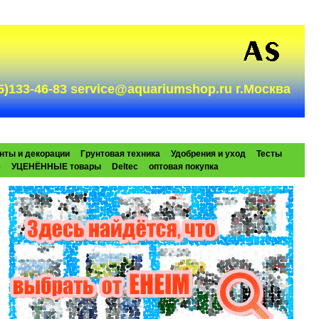
985)133-46-83 service@aquariumshop.ru г.Москва
нты и декорации
Грунтовая техника
Удобрения и уход
Тесты
e
УЦЕНЁННЫЕ товары
Deltec
оптовая покупка