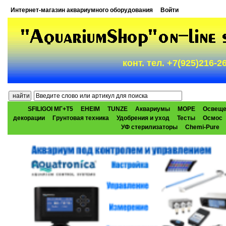
Интернет-магазин аквариумного оборудования
Войти
конт. тел. +7(925)216-
SFILIGOI МГ+Т5
EHEIM
TUNZE
Аквариумы
МОРЕ
Освеще
декорации
Грунтовая техника
Удобрения и уход
Тесты
Осмос
УФ стерилизаторы
Chemi-Pure