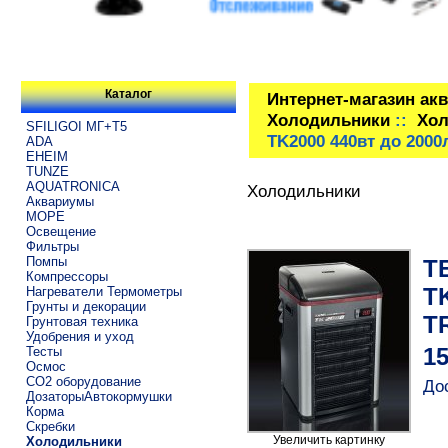
Каталог
Интернет-магазин ак
Холодильники
::
Хол
SFILIGOI МГ+Т5
TK2000 440вт до 2000
ADA
EHEIM
TUNZE
AQUATRONICA
Холодильники
Аквариумы
МОРЕ
Освещение
Фильтры
Помпы
T
Компрессоры
TK
Нагреватели Термометры
Грунты и декорации
T
Грунтовая техника
Удобрения и уход
Тесты
15
Осмос
CO2 оборудование
До
ДозаторыАвтокормушки
Корма
Скребки
Увеличить картинку
Холодильники