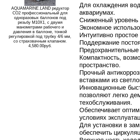
Для охлаждения вод
AQUAMARINE.LAND редуктор
аквариумах.
СО2 профессиональный для
одноразовых баллонов под
Сниженный уровень
резьбу M10X1, с двумя
Экономное использо
манометрами рабочего и
давления в баллоне, тонкой
Интуитивно простое
регулировкой под трубку 4/6 мм,
со страховачным клапаном.
Поддержание постоя
4,580.00руб.
Предохранительные 
Компактность, возмо
пространство.
Прочный антикорроз
вставками из светл
Инновационные быс
позволяют легко де
техобслуживания.
Обеспечивает оптим
условиях эксплуатац
Для установки в за
обеспечить циркуляц
Верхняя часть холод