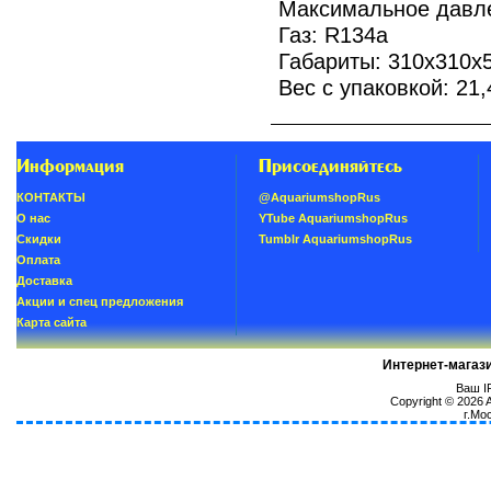
Максимальное давле
Газ: R134a
Габариты: 310х310х
Вес с упаковкой: 21,
Информация
Присоединяйтесь
КОНТАКТЫ
@AquariumshopRus
О нас
YTube AquariumshopRus
Скидки
Tumblr AquariumshopRus
Oплатa
Доставка
Акции и спец предложения
Карта сайта
Интернет-магаз
Ваш IP
Copyright © 2026
г.Мо