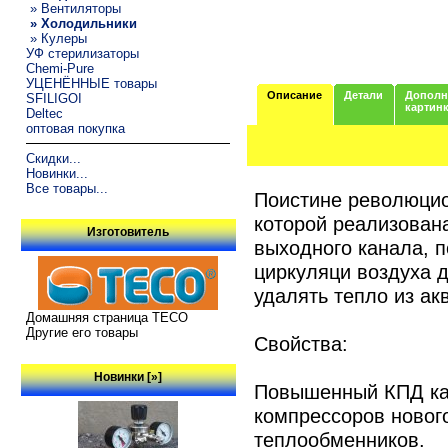
» Вентиляторы
» Холодильники
» Кулеры
УФ стерилизаторы
Chemi-Pure
УЦЕНЁННЫЕ товары
Описание
Детали
Дополн
SFILIGOI
картин
Deltec
оптовая покупка
Скидки...
Новинки...
Все товары...
Поистине революцио
которой реализован
Изготовитель
выходного канала, 
циркуляци воздуха 
удалять тепло из ак
Домашняя страница TECO
Другие его товары
Свойства:
Новинки [»]
Повышенный КПД как
компрессоров новог
теплообменников.