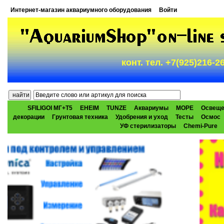
Интернет-магазин аквариумного оборудования
Войти
конт. тел. +7(925)216-
SFILIGOI МГ+Т5
EHEIM
TUNZE
Аквариумы
МОРЕ
Освеще
декорации
Грунтовая техника
Удобрения и уход
Тесты
Осмос
УФ стерилизаторы
Chemi-Pure