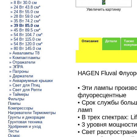
» 8 Вт 30.0 см
» 24 Вт 43.8 см*
Увеличить картинку
» 24 Вт 55.0 см
» 28 Вт 59.0 см*
» 35 Вт 74.2 см*
» 39 Вт 85.0 см
» 45 Вт 89.5 см*
» 54 Вт 104.7 см*
» 54 Вт 115.0 см
Описание
Детали
Также
» 54 Вт 120.0 см*
покупа
» 80 Вт 145.0 см
» Аквалампы T8
» Компактлампы
» Отражатели
» ЭПРА
» Патроны
HAGEN Fluval Флуо
» Держатели
» Аквариумные крышки
» Свет для Птиц
• Эти лампы произв
» Свет для Репти
флуоресцентные
» Таймеры
Фильтры
• Срок службы боль
Помпы
Компрессоры
ламп
Нагреватели Термометры
• В трех спектрах: L
Грунты и декорации
Грунтовая техника
• 3 уровня мощности:
Удобрения и уход
• Свет распространя
Тесты
Осмос