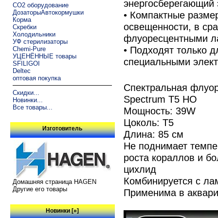
энергосберегающий
CO2 оборудование
ДозаторыАвтокормушки
• Компактные разме
Корма
освещенности, в ср
Скребки
Холодильники
флуоресцентными 
УФ стерилизаторы
• Подходят только д
Chemi-Pure
УЦЕНЁННЫЕ товары
специальными элект
SFILIGOI
Deltec
оптовая покупка
Спектральная флуор
Скидки...
Spectrum T5 HO
Новинки...
Все товары...
Мощность: 39W
Цоколь: Т5
Изготовитель
Длина: 85 см
Не поднимает темпе
роста кораллов и бо
цихлид
Комбинируется с ла
Домашняя страница HAGEN
Другие его товары
Применима в аквари
Новинки [»]