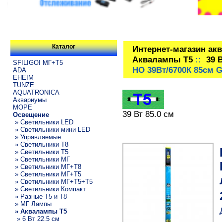
Каталог
Интернет-магазин ак
Аквалампы T5
::
39 
SFILIGOI МГ+Т5
HO 39Вт/6700К 85см 
ADA
EHEIM
TUNZE
AQUATRONICA
Аквариумы
МОРЕ
39 Вт 85.0 см
Освещение
» Светильники LED
» Светильники мини LED
» Управляемые
» Светильники T8
» Светильники T5
» Светильники МГ
» Светильники МГ+T8
» Светильники МГ+T5
» Светильники МГ+T5+T5
» Светильники Компакт
» Разные T5 и T8
» МГ Лампы
» Аквалампы T5
» 6 Вт 22.5 см