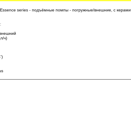
Essence series - подъёмные помпы - погружные/внешние, с керам
:
/внешний
л/ч)
')
us