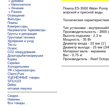
» Добавки
» Наполнители
» Лечение
Помпа ES-3500 Water Pump 
» Разное
морской и пресной воды.
Освещение
Фильтры
Технические характеристики
Помпы
Компрессоры
Тип установки - внутренний
Нагреватели Термометры
Производительность - 3800 (
Грунты и декорации
Высота подъема - 2,3 м
Грунтовая техника
Мощность - 35 Вт
Удобрения и уход
Диаметр входа - 32 мм (1')
Тесты
Диаметр выхода - 25 мм (3/4
Осмос
Материал вала - керамика
CO2 оборудование
Вес - 0,75 кг
ДозаторыАвтокормушки
Производитель - Reef Octop
Корма
Скребки
Холодильники
УФ стерилизаторы
Chemi-Pure
УЦЕНЁННЫЕ товары
SFILIGOI
Deltec
оптовая покупка
Скидки...
Новинки...
Все товары...