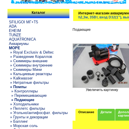
Каталог
Интернет-магазин аквариумн
h2,3м, 35Вт, вход D32(1"), вы
SFILIGOI МГ+Т5
ADA
Подающие
EHEIM
TUNZE
AQUATRONICA
Аквариумы
МОРЕ
» Royal Exclusiv & Deltec
» Разведение Кораллов
» Скиммеры внешние
» Скиммеры внутренние
» Скиммеры Мини
» Кальциевые реакторы
» Kalkwasser
» Нитратные фильтры
» Помпы
Увеличить картинку
» Контроллеры
» Перемешивающие
» Подающие
» Холодильники
» Пеллетс фильтры
Описание
Детали
Допол
» Угольно/антифосфат. фильтры
карти
» Грунты и декорации
» Баллинг
» Морская соль