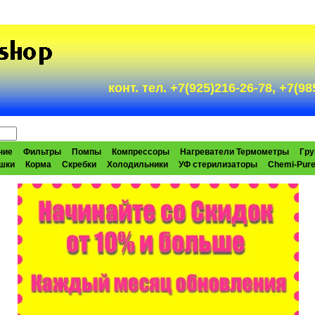
конт. тел. +7(925)216-26-78, +7(
ние
Фильтры
Помпы
Компрессоры
Нагреватели Термометры
Гру
шки
Корма
Скребки
Холодильники
УФ стерилизаторы
Chemi-Pur