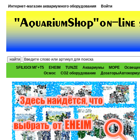
Интернет-магазин аквариумного оборудования
Войти
SFILIGOI МГ+Т5
EHEIM
TUNZE
Аквариумы
МОРЕ
Освеще
Осмос
CO2 оборудование
ДозаторыАвтокорму