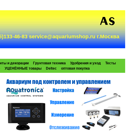
985)133-46-83 service@aquariumshop.ru г.Москва
нты и декорации
Грунтовая техника
Удобрения и уход
Тесты
e
УЦЕНЁННЫЕ товары
Deltec
оптовая покупка