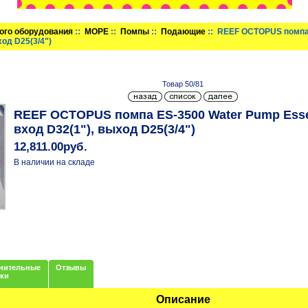
ого оборудования
::
МОРЕ
::
Помпы
::
Подающие
:: REEF OCTOPUS помпа 
ход D25(3/4")
Товар 50/81
REEF OCTOPUS помпа ES-3500 Water Pump Essenc
вход D32(1"), выход D25(3/4")
12,811.00руб.
В наличии на складе
нительные
Отзывы
нки
Описание