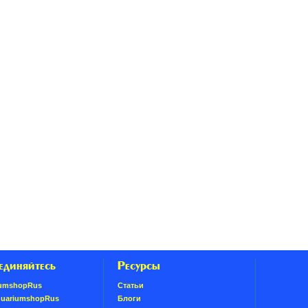
единяйтесь
Ресурсы
umshopRus
Статьи
quariumshopRus
Блоги