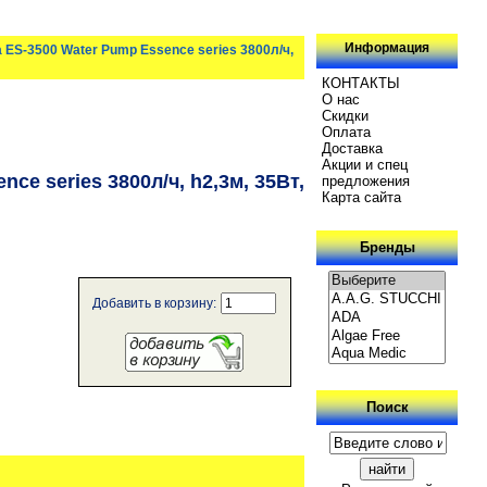
Информация
ES-3500 Water Pump Essence series 3800л/ч,
КОНТАКТЫ
О нас
Скидки
Oплатa
Доставка
Акции и спец
e series 3800л/ч, h2,3м, 35Вт,
предложения
Карта сайта
Бренды
Добавить в корзину:
Поиск