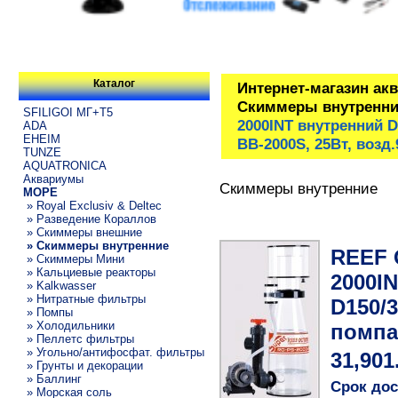
Каталог
Интернет-магазин ак
Скиммеры внутренни
SFILIGOI МГ+Т5
2000INT внутренний D
ADA
EHEIM
BB-2000S, 25Вт, возд.
TUNZE
AQUATRONICA
Аквариумы
Скиммеры внутренние
МОРЕ
» Royal Exclusiv & Deltec
» Разведение Кораллов
» Скиммеры внешние
» Скиммеры внутренние
REEF 
» Скиммеры Мини
» Кальциевые реакторы
2000I
» Kalkwasser
» Нитратные фильтры
D150/3
» Помпы
» Холодильники
помпа 
» Пеллетс фильтры
» Угольно/антифосфат. фильтры
31,901
» Грунты и декорации
» Баллинг
Срок дос
» Морская соль