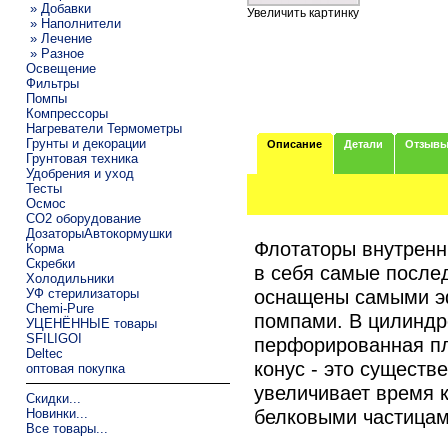
» Добавки
Увеличить картинку
» Наполнители
» Лечение
» Разное
Освещение
Фильтры
Помпы
Компрессоры
Нагреватели Термометры
Грунты и декорации
Описание
Детали
Отзыв
Грунтовая техника
Удобрения и уход
Тесты
Осмос
CO2 оборудование
ДозаторыАвтокормушки
Флотаторы внутренн
Корма
Скребки
в себя самые после
Холодильники
оснащены самыми э
УФ стерилизаторы
Chemi-Pure
помпами. В цилиндр
УЦЕНЁННЫЕ товары
SFILIGOI
перфорированная пл
Deltec
конус - это существ
оптовая покупка
увеличивает время к
Скидки...
белковыми частицам
Новинки...
Все товары...