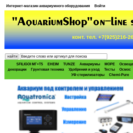
Интернет-магазин аквариумного оборудования
Войти
конт. тел. +7(925)216-
SFILIGOI МГ+Т5
EHEIM
TUNZE
Аквариумы
МОРЕ
Освеще
декорации
Грунтовая техника
Удобрения и уход
Тесты
Осмос
УФ стерилизаторы
Chemi-Pure