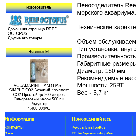
Пеноотделитель Ree
Изготовитель
морского аквариума
Технические характе
Домашняя страница REEF
OCTOPUS
Другие его товары
Объем обслуживаемо
Тип установки: внут
Новинки [»]
Производительность
Габаритные размеры
Диаметр: 150 мм
Рекомендуемые нас
Мощность: 25ВТ
AQUAMARINE.LAND BASE
SIMPLE СО2 Базовый Комплект
Вес - 5,7 кг
СО2 Простой до 200 литров
Одноразовый балон 500 г и
Редуктор
4,400.00руб.
Информация
Присоединяйтесь
КОНТАКТЫ
@AquariumshopRus
О нас
YTube AquariumshopRus