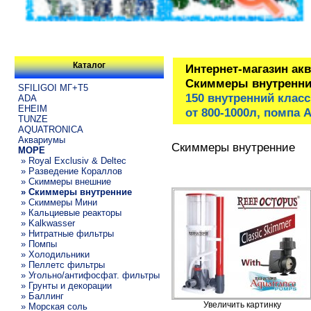
Каталог
Интернет-магазин ак
Скиммеры внутренни
SFILIGOI МГ+Т5
150 внутренний клас
ADA
EHEIM
от 800-1000л, помпа A
TUNZE
AQUATRONICA
Аквариумы
Скиммеры внутренние
МОРЕ
» Royal Exclusiv & Deltec
» Разведение Кораллов
» Скиммеры внешние
» Скиммеры внутренние
» Скиммеры Мини
» Кальциевые реакторы
» Kalkwasser
» Нитратные фильтры
» Помпы
» Холодильники
» Пеллетс фильтры
» Угольно/антифосфат. фильтры
» Грунты и декорации
» Баллинг
Увеличить картинку
» Морская соль