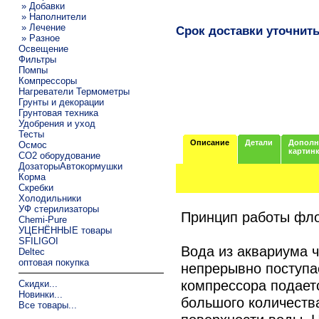
» Добавки
» Наполнители
» Лечение
Срок доставки уточнит
» Разное
Освещение
Фильтры
Помпы
Компрессоры
Нагреватели Термометры
Грунты и декорации
Грунтовая техника
Удобрения и уход
Тесты
Описание
Детали
Дополн
Осмос
картин
CO2 оборудование
ДозаторыАвтокормушки
Корма
Скребки
Холодильники
УФ стерилизаторы
Принцип работы фл
Chemi-Pure
УЦЕНЁННЫЕ товары
SFILIGOI
Вода из аквариума 
Deltec
оптовая покупка
непрерывно поступае
компрессора подаетс
Скидки...
Новинки...
большого количеств
Все товары...