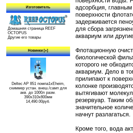
поверхности воды. 
адсорбция, главным
Изготовитель
поверхности флотато
задерживается пено
для сбора загрязне
Домашняя страница REEF
OCTOPUS
аквариум или другие
Другие его товары
Флотационную очист
Новинки [»]
биологической фильт
которого не обходит
аквариум. Дело в то
прилипают к поверх
Deltec AP 851 помпа1xEheim,
колонке производят
скиммер устан. внеш./самп для
вытягивают молекул
акв. до 1000л разм.
390х310х800мм
резервуар. Таким об
14,490.00руб.
значительное количе
начнут разлагаться.
Кроме того, вода ак