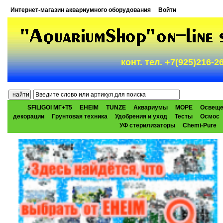
Интернет-магазин аквариумного оборудования
Войти
конт. тел. +7(925)216-
SFILIGOI МГ+Т5
EHEIM
TUNZE
Аквариумы
МОРЕ
Освеще
декорации
Грунтовая техника
Удобрения и уход
Тесты
Осмос
УФ стерилизаторы
Chemi-Pure