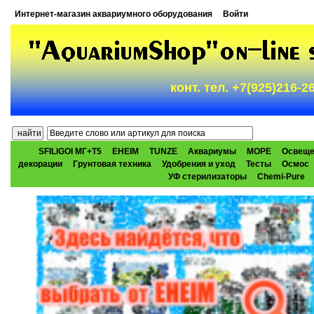
Интернет-магазин аквариумного оборудования
Войти
конт. тел. +7(925)216-
SFILIGOI МГ+Т5
EHEIM
TUNZE
Аквариумы
МОРЕ
Освеще
декорации
Грунтовая техника
Удобрения и уход
Тесты
Осмос
УФ стерилизаторы
Chemi-Pure