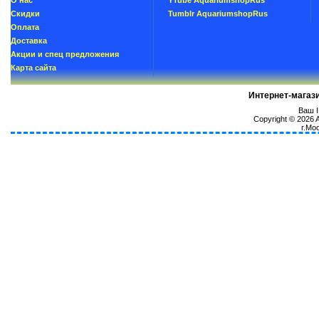
О нас
YTube AquariumshopRus
Скидки
Tumblr AquariumshopRus
Oплатa
Доставка
Акции и спец предложения
Карта сайта
Интернет-магаз
Ваш I
Copyright © 2026
г.Мо