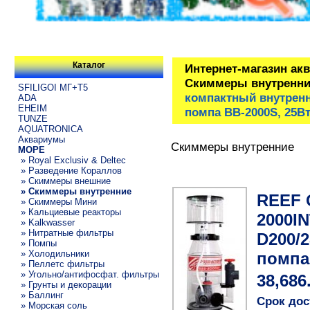
Каталог
Интернет-магазин ак
Скиммеры внутренни
SFILIGOI МГ+Т5
компактный внутренн
ADA
EHEIM
помпа ВВ-2000S, 25Вт
TUNZE
AQUATRONICA
Аквариумы
Скиммеры внутренние
МОРЕ
» Royal Exclusiv & Deltec
» Разведение Кораллов
» Скиммеры внешние
» Скиммеры внутренние
REEF 
» Скиммеры Мини
» Кальциевые реакторы
2000I
» Kalkwasser
» Нитратные фильтры
D200/2
» Помпы
» Холодильники
помпа 
» Пеллетс фильтры
» Угольно/антифосфат. фильтры
38,686
» Грунты и декорации
» Баллинг
Срок дос
» Морская соль