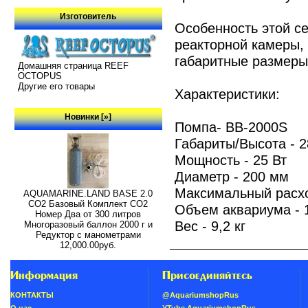
Изготовитель
Особенность этой с
реакторной камеры,
габаритные размеры
Домашняя страница REEF
OCTOPUS
Другие его товары
Характеристики:
Новинки [»]
Помпа- ВВ-2000S
Габариты/Высота - 
Мощность - 25 Вт
Диаметр - 200 мм
Максимальный расход
AQUAMARINE.LAND BASE 2.0
СО2 Базовый Комплект СО2
Объем аквариума - 
Номер Два от 300 литров
Вес - 9,2 кг
Многоразовый баллон 2000 г и
Редуктор с манометрами
12,000.00руб.
Информация
Присоединяйтесь
КОНТАКТЫ
@AquariumshopRus