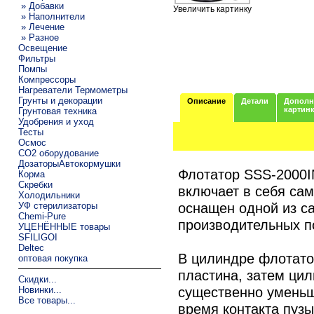
» Добавки
Увеличить картинку
» Наполнители
» Лечение
» Разное
Освещение
Фильтры
Помпы
Компрессоры
Нагреватели Термометры
Грунты и декорации
Описание
Детали
Дополн
картин
Грунтовая техника
Удобрения и уход
Тесты
Осмос
CO2 оборудование
ДозаторыАвтокормушки
Флотатор SSS-2000I
Корма
Скребки
включает в себя са
Холодильники
оснащен одной из с
УФ стерилизаторы
Chemi-Pure
производительных п
УЦЕНЁННЫЕ товары
SFILIGOI
Deltec
В цилиндре флотат
оптовая покупка
пластина, затем цил
Скидки...
существенно уменьш
Новинки...
Все товары...
время контакта пузы