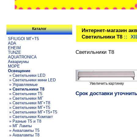
Каталог
Интернет-магазин ак
Светильники T8
:: XI
SFILIGOI МГ+Т5
ADA
EHEIM
Светильники T8
TUNZE
AQUATRONICA
Аквариумы
МОРЕ
Освещение
» Светильники LED
» Светильники мини LED
Увеличить картинку
» Управляемые
» Светильники T8
Срок доставки уточнит
» Светильники T5
» Светильники МГ
» Светильники МГ+T8
» Светильники МГ+T5
» Светильники МГ+T5+T5
» Светильники Компакт
» Разные T5 и T8
» МГ Лампы
» Аквалампы T5
» Аквалампы T8