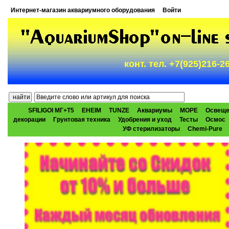
Интернет-магазин аквариумного оборудования
Войти
конт. тел. +7(925)216-
SFILIGOI МГ+Т5
EHEIM
TUNZE
Аквариумы
МОРЕ
Освеще
декорации
Грунтовая техника
Удобрения и уход
Тесты
Осмос
УФ стерилизаторы
Chemi-Pure