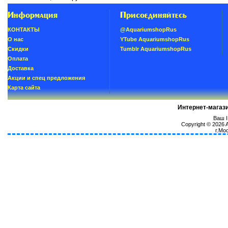
Информация
Присоединяйтесь
КОНТАКТЫ
@AquariumshopRus
О нас
YTube AquariumshopRus
Скидки
Tumblr AquariumshopRus
Oплатa
Доставка
Акции и спец предложения
Карта сайта
Интернет-магаз
Ваш I
Copyright © 2026
г.Мо