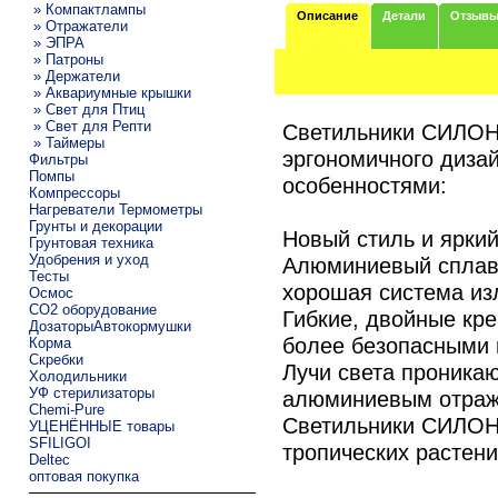
» Компактлампы
Описание
Детали
Отзыв
» Отражатели
» ЭПРА
» Патроны
» Держатели
» Аквариумные крышки
» Свет для Птиц
» Свет для Репти
Светильники СИЛОНГ
» Таймеры
эргономичного диза
Фильтры
Помпы
особенностями:
Компрессоры
Нагреватели Термометры
Грунты и декорации
Новый стиль и ярки
Грунтовая техника
Удобрения и уход
Алюминиевый сплав,
Тесты
хорошая система из
Осмос
CO2 оборудование
Гибкие, двойные кр
ДозаторыАвтокормушки
более безопасными 
Корма
Скребки
Лучи света проникаю
Холодильники
УФ стерилизаторы
алюминиевым отраж
Chemi-Pure
Светильники СИЛОНГ
УЦЕНЁННЫЕ товары
SFILIGOI
тропических растений
Deltec
оптовая покупка