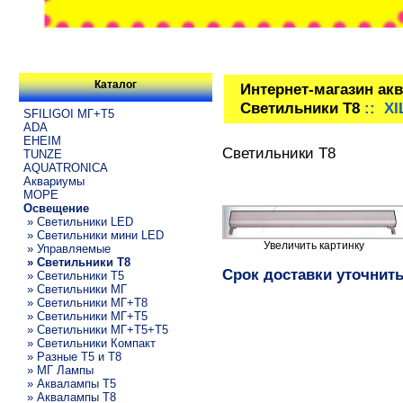
Каталог
Интернет-магазин ак
Светильники T8
:: XI
SFILIGOI МГ+Т5
ADA
EHEIM
Светильники T8
TUNZE
AQUATRONICA
Аквариумы
МОРЕ
Освещение
» Светильники LED
» Светильники мини LED
Увеличить картинку
» Управляемые
» Светильники T8
Срок доставки уточнит
» Светильники T5
» Светильники МГ
» Светильники МГ+T8
» Светильники МГ+T5
» Светильники МГ+T5+T5
» Светильники Компакт
» Разные T5 и T8
» МГ Лампы
» Аквалампы T5
» Аквалампы T8