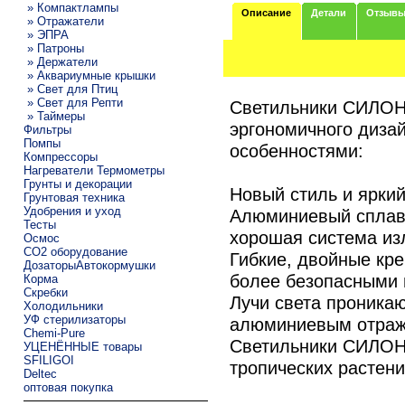
» Компактлампы
Описание
Детали
Отзыв
» Отражатели
» ЭПРА
» Патроны
» Держатели
» Аквариумные крышки
» Свет для Птиц
» Свет для Репти
Светильники СИЛОНГ
» Таймеры
эргономичного диза
Фильтры
Помпы
особенностями:
Компрессоры
Нагреватели Термометры
Грунты и декорации
Новый стиль и ярки
Грунтовая техника
Удобрения и уход
Алюминиевый сплав,
Тесты
хорошая система из
Осмос
CO2 оборудование
Гибкие, двойные кр
ДозаторыАвтокормушки
более безопасными 
Корма
Скребки
Лучи света проникаю
Холодильники
УФ стерилизаторы
алюминиевым отраж
Chemi-Pure
Светильники СИЛОНГ
УЦЕНЁННЫЕ товары
SFILIGOI
тропических растений
Deltec
оптовая покупка