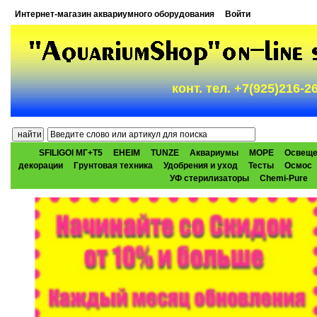
Интернет-магазин аквариумного оборудования
Войти
конт. тел. +7(925)216-
SFILIGOI МГ+Т5
EHEIM
TUNZE
Аквариумы
МОРЕ
Освеще
декорации
Грунтовая техника
Удобрения и уход
Тесты
Осмос
УФ стерилизаторы
Chemi-Pure