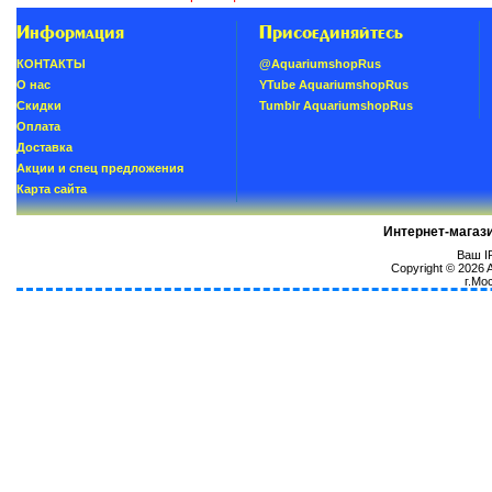
Информация
Присоединяйтесь
КОНТАКТЫ
@AquariumshopRus
О нас
YTube AquariumshopRus
Скидки
Tumblr AquariumshopRus
Oплатa
Доставка
Акции и спец предложения
Карта сайта
Интернет-магаз
Ваш IP
Copyright © 2026
г.Мо