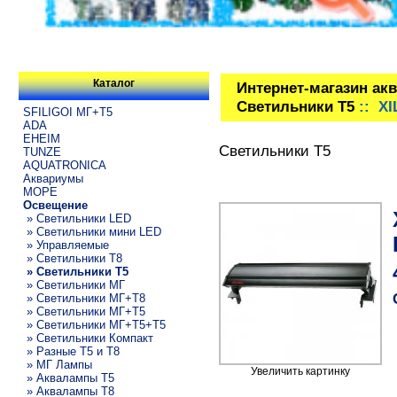
Каталог
Интернет-магазин ак
Светильники T5
:: XI
SFILIGOI МГ+Т5
ADA
EHEIM
Светильники T5
TUNZE
AQUATRONICA
Аквариумы
МОРЕ
Освещение
» Светильники LED
» Светильники мини LED
» Управляемые
» Светильники T8
» Светильники T5
» Светильники МГ
» Светильники МГ+T8
» Светильники МГ+T5
» Светильники МГ+T5+T5
» Светильники Компакт
» Разные T5 и T8
» МГ Лампы
Увеличить картинку
» Аквалампы T5
» Аквалампы T8