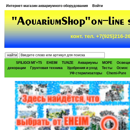
Интернет-магазин аквариумного оборудования
Войти
конт. тел. +7(925)216-
SFILIGOI МГ+Т5
EHEIM
TUNZE
Аквариумы
МОРЕ
Освеще
декорации
Грунтовая техника
Удобрения и уход
Тесты
Осмос
УФ стерилизаторы
Chemi-Pure