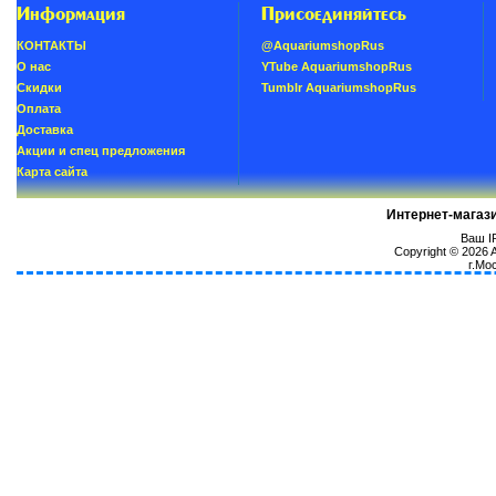
Информация
Присоединяйтесь
КОНТАКТЫ
@AquariumshopRus
О нас
YTube AquariumshopRus
Скидки
Tumblr AquariumshopRus
Oплатa
Доставка
Акции и спец предложения
Карта сайта
Интернет-магаз
Ваш IP
Copyright © 2026
г.Мо