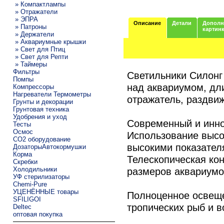
» Компактлампы
» Отражатели
» ЭПРА
Описание
Детали
Дополн
» Патроны
картин
» Держатели
» Аквариумные крышки
» Свет для Птиц
» Свет для Репти
» Таймеры
Фильтры
Светильники Силонг
Помпы
над аквариумом, дл
Компрессоры
Нагреватели Термометры
отражатель, раздви
Грунты и декорации
Грунтовая техника
Удобрения и уход
Современный и инно
Тесты
Осмос
Использование высо
CO2 оборудование
высокими показател
ДозаторыАвтокормушки
Корма
Телескопическая ко
Скребки
Холодильники
размеров аквариумо
УФ стерилизаторы
Chemi-Pure
УЦЕНЁННЫЕ товары
Полноценное освеще
SFILIGOI
тропических рыб и в
Deltec
оптовая покупка