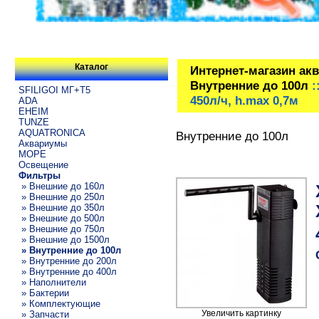
Каталог
Интернет-магазин ак
Внутренние до 100л
:
SFILIGOI МГ+Т5
450л/ч, h.max 0,7м
ADA
EHEIM
TUNZE
AQUATRONICA
Внутренние до 100л
Аквариумы
МОРЕ
Освещение
Фильтры
» Внешние до 160л
» Внешние до 250л
» Внешние до 350л
» Внешние до 500л
» Внешние до 750л
» Внешние до 1500л
» Внутренние до 100л
» Внутренние до 200л
» Внутренние до 400л
» Наполнители
» Бактерии
» Комплектующие
Увеличить картинку
» Запчасти