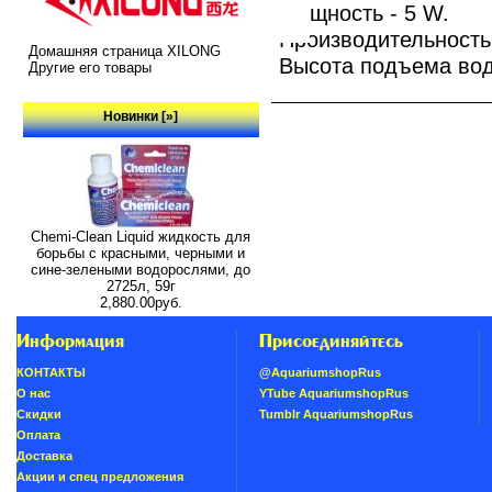
Мощность - 5 W.
Производительность -
Домашняя страница XILONG
Высота подъема вод
Другие его товары
Новинки [»]
Chemi-Clean Liquid жидкость для
борьбы с красными, черными и
сине-зелеными водорослями, до
2725л, 59г
2,880.00руб.
Информация
Присоединяйтесь
КОНТАКТЫ
@AquariumshopRus
О нас
YTube AquariumshopRus
Скидки
Tumblr AquariumshopRus
Oплатa
Доставка
Акции и спец предложения