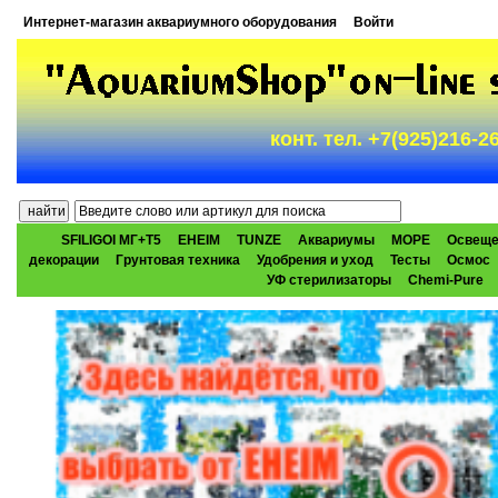
Интернет-магазин аквариумного оборудования
Войти
конт. тел. +7(925)216-
SFILIGOI МГ+Т5
EHEIM
TUNZE
Аквариумы
МОРЕ
Освеще
декорации
Грунтовая техника
Удобрения и уход
Тесты
Осмос
УФ стерилизаторы
Chemi-Pure