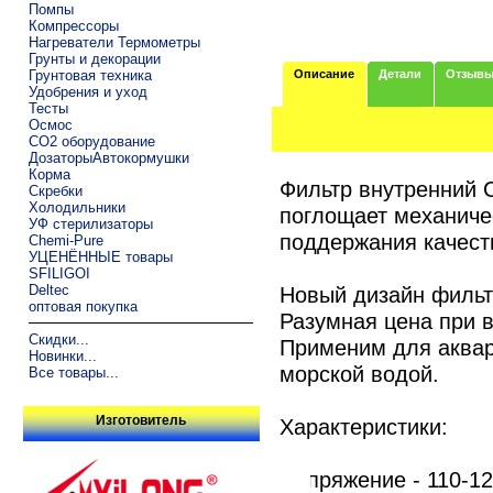
Помпы
Компрессоры
Нагреватели Термометры
Грунты и декорации
Грунтовая техника
Описание
Детали
Отзыв
Удобрения и уход
Тесты
Осмос
CO2 оборудование
ДозаторыАвтокормушки
Корма
Фильтр внутренний
Скребки
Холодильники
поглощает механичес
УФ стерилизаторы
поддержания качест
Chemi-Pure
УЦЕНЁННЫЕ товары
SFILIGOI
Deltec
Новый дизайн фильт
оптовая покупка
Разумная цена при 
Скидки...
Применим для аквар
Новинки...
морской водой.
Все товары...
Изготовитель
Характеристики:
Напряжение - 110-12