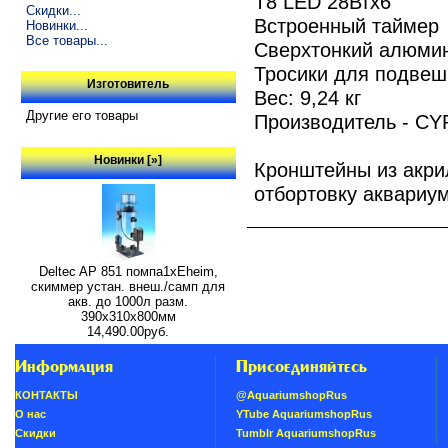
Т8 LED 28Втх6
Скидки...
Встроенный таймер
Новинки...
Все товары...
Сверхтонкий алюми
Тросики для подвеш
Изготовитель
Вес: 9,24 кг
Другие его товары
Производитель - CY
Новинки [»]
Кронштейны из акри
отбортовку аквариу
Deltec AP 851 помпа1xEheim,
скиммер устан. внеш./самп для
акв. до 1000л разм.
390х310х800мм
14,490.00руб.
Информация
Присоединяйтесь
КОНТАКТЫ
@AquariumshopRus
О нас
YTube AquariumshopRus
Скидки
Tumblr AquariumshopRus