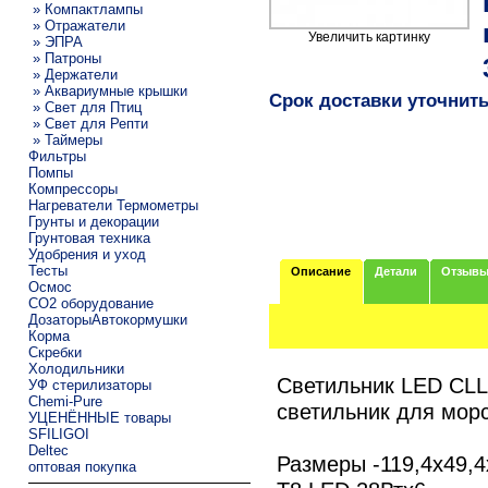
» Компактлампы
» Отражатели
Увеличить картинку
» ЭПРА
» Патроны
» Держатели
» Аквариумные крышки
Срок доставки уточнит
» Свет для Птиц
» Свет для Репти
» Таймеры
Фильтры
Помпы
Компрессоры
Нагреватели Термометры
Грунты и декорации
Грунтовая техника
Удобрения и уход
Тесты
Описание
Детали
Отзыв
Осмос
CO2 оборудование
ДозаторыАвтокормушки
Корма
Скребки
Холодильники
Светильник LED CLL
УФ стерилизаторы
Chemi-Pure
светильник для морс
УЦЕНЁННЫЕ товары
SFILIGOI
Deltec
Размеры -119,4х49,4
оптовая покупка