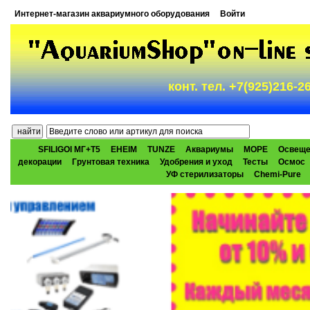
Интернет-магазин аквариумного оборудования
Войти
конт. тел. +7(925)216-
SFILIGOI МГ+Т5
EHEIM
TUNZE
Аквариумы
МОРЕ
Освеще
декорации
Грунтовая техника
Удобрения и уход
Тесты
Осмос
УФ стерилизаторы
Chemi-Pure