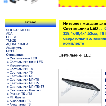
Каталог
Интернет-магазин ак
Светильники LED
:: 
SFILIGOI МГ+Т5
119,4х49,4х4,53см, Т
ADA
EHEIM
сверхтонкий алюмини
TUNZE
комплекте
AQUATRONICA
Аквариумы
МОРЕ
Светильники LED
Освещение
» Светильники LED
» Светильники мини LED
» Управляемые
» Светильники T8
» Светильники T5
» Светильники МГ
» Светильники МГ+T8
» Светильники МГ+T5
» Светильники МГ+T5+T5
» Светильники Компакт
» Разные T5 и T8
» МГ Лампы
» Аквалампы T5
» Аквалампы T8