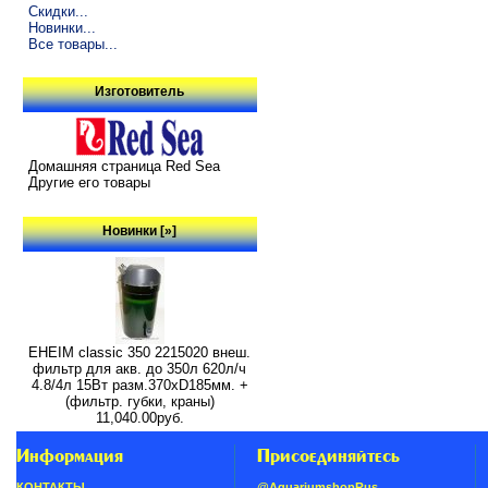
Скидки...
Новинки...
Все товары...
Изготовитель
Домашняя страница Red Sea
Другие его товары
Новинки [»]
EHEIM classic 350 2215020 внеш.
фильтр для акв. до 350л 620л/ч
4.8/4л 15Вт разм.370хD185мм. +
(фильтр. губки, краны)
11,040.00руб.
Информация
Присоединяйтесь
КОНТАКТЫ
@AquariumshopRus