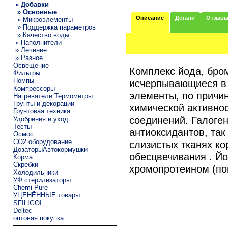
» Добавки
» Основные
Описание
Детали
Отзыв
» Микроэлементы
» Поддержка параметров
» Качество воды
» Наполнители
» Лечение
» Разное
Освещение
Комплекс йода, бро
Фильтры
Помпы
исчерпывающиеся в
Компрессоры
элементы, по причин
Нагреватели Термометры
Грунты и декорации
химической активно
Грунтовая техника
соединений. Галоген
Удобрения и уход
Тесты
антиоксидантов, так
Осмос
CO2 оборудование
слизистых тканях ко
ДозаторыАвтокормушки
обесцвечивания . Й
Корма
Скребки
хромопротеином (поц
Холодильники
УФ стерилизаторы
Chemi-Pure
УЦЕНЁННЫЕ товары
SFILIGOI
Deltec
оптовая покупка