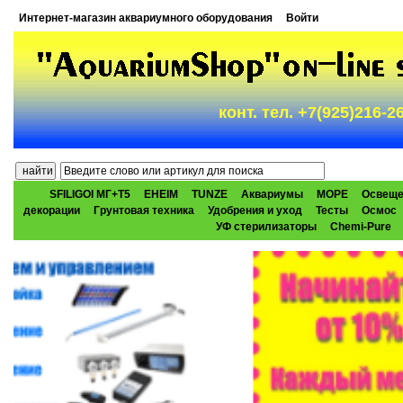
Интернет-магазин аквариумного оборудования
Войти
конт. тел. +7(925)216-
SFILIGOI МГ+Т5
EHEIM
TUNZE
Аквариумы
МОРЕ
Освеще
декорации
Грунтовая техника
Удобрения и уход
Тесты
Осмос
УФ стерилизаторы
Chemi-Pure