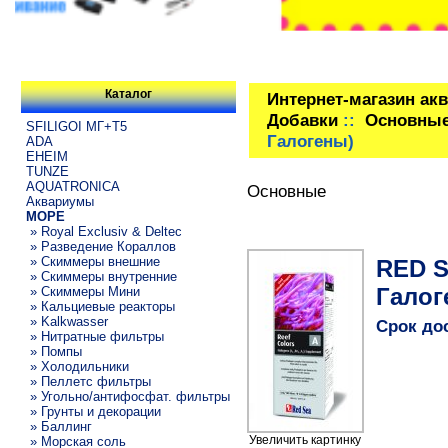
Каталог
Интернет-магазин ак
Добавки
::
Основны
SFILIGOI МГ+Т5
Галогены)
ADA
EHEIM
TUNZE
AQUATRONICA
Основные
Аквариумы
МОРЕ
» Royal Exclusiv & Deltec
» Разведение Кораллов
» Скиммеры внешние
RED S
» Скиммеры внутренние
Галог
» Скиммеры Мини
» Кальциевые реакторы
» Kalkwasser
Срок до
» Нитратные фильтры
» Помпы
» Холодильники
» Пеллетс фильтры
» Угольно/антифосфат. фильтры
» Грунты и декорации
» Баллинг
Увеличить картинку
» Морская соль