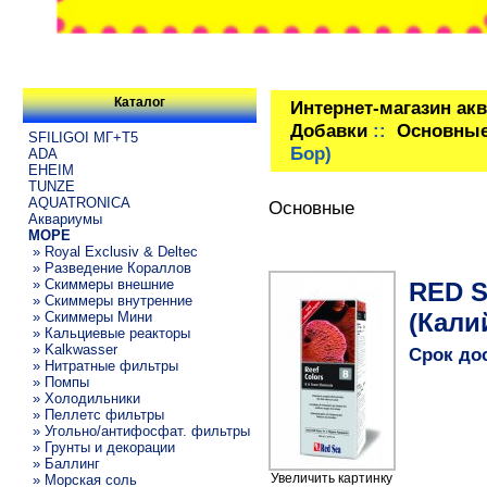
Каталог
Интернет-магазин ак
Добавки
::
Основны
SFILIGOI МГ+Т5
Бор)
ADA
EHEIM
TUNZE
AQUATRONICA
Основные
Аквариумы
МОРЕ
» Royal Exclusiv & Deltec
» Разведение Кораллов
» Скиммеры внешние
RED S
» Скиммеры внутренние
(Кали
» Скиммеры Мини
» Кальциевые реакторы
» Kalkwasser
Срок до
» Нитратные фильтры
» Помпы
» Холодильники
» Пеллетс фильтры
» Угольно/антифосфат. фильтры
» Грунты и декорации
» Баллинг
Увеличить картинку
» Морская соль