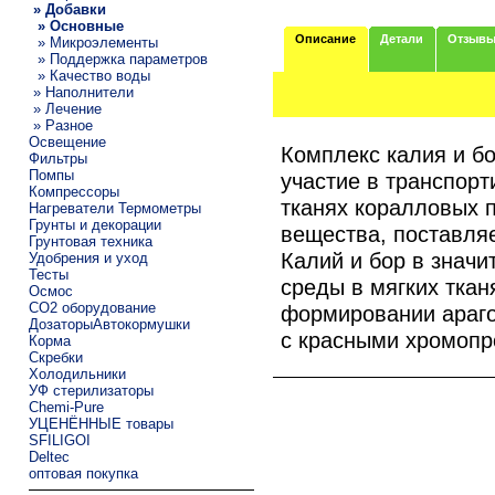
» Добавки
» Основные
Описание
Детали
Отзыв
» Микроэлементы
» Поддержка параметров
» Качество воды
» Наполнители
» Лечение
» Разное
Освещение
Комплекс калия и б
Фильтры
Помпы
участие в транспорт
Компрессоры
тканях коралловых 
Нагреватели Термометры
Грунты и декорации
вещества, поставля
Грунтовая техника
Калий и бор в знач
Удобрения и уход
Тесты
среды в мягких ткан
Осмос
CO2 оборудование
формировании араго
ДозаторыАвтокормушки
с красными хромопр
Корма
Скребки
Холодильники
УФ стерилизаторы
Chemi-Pure
УЦЕНЁННЫЕ товары
SFILIGOI
Deltec
оптовая покупка