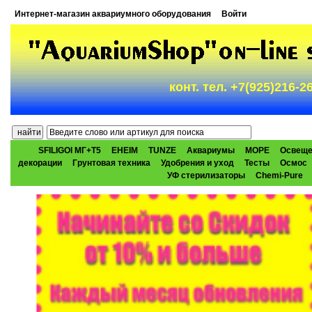
Интернет-магазин аквариумного оборудования
Войти
конт. тел. +7(925)216-
SFILIGOI МГ+Т5
EHEIM
TUNZE
Аквариумы
МОРЕ
Освеще
декорации
Грунтовая техника
Удобрения и уход
Тесты
Осмос
УФ стерилизаторы
Chemi-Pure