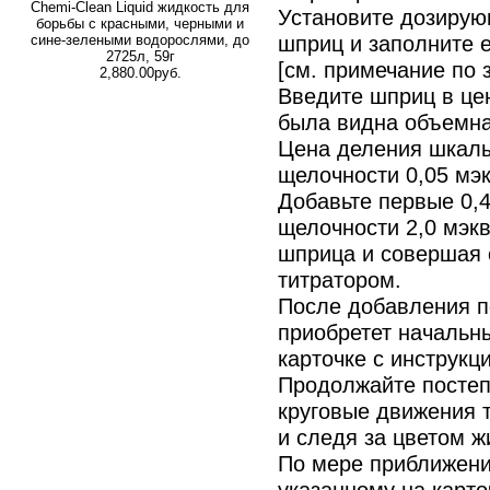
Chemi-Clean Liquid жидкость для
Установите дозирую
борьбы с красными, черными и
шприц и заполните его
сине-зелеными водорослями, до
2725л, 59г
[см. примечание по
2,880.00руб.
Введите шприц в цен
была видна объемна
Цена деления шкалы 
щелочности 0,05 мэк
Добавьте первые 0,
щелочности 2,0 мэкв
шприца и совершая 
титратором.
После добавления п
приобретет начальны
карточке с инструкц
Продолжайте постеп
круговые движения 
и следя за цветом ж
По мере приближения
указанному на карто