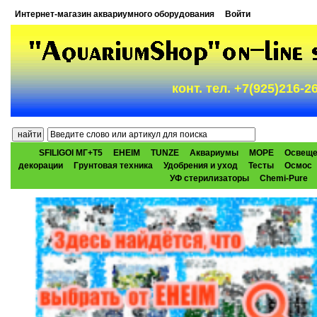
Интернет-магазин аквариумного оборудования
Войти
конт. тел. +7(925)216-
SFILIGOI МГ+Т5
EHEIM
TUNZE
Аквариумы
МОРЕ
Освеще
декорации
Грунтовая техника
Удобрения и уход
Тесты
Осмос
УФ стерилизаторы
Chemi-Pure