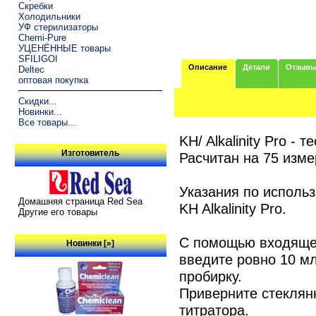
Скребки
Холодильники
УФ стерилизаторы
Chemi-Pure
УЦЕНЁННЫЕ товары
SFILIGOI
Описание
Детали
Отзыв
Deltec
оптовая покупка
Скидки...
Новинки...
Все товары...
KH/ Alkalinity Pro -
Изготовитель
Расчитан на 75 изме
Указания по исполь
Домашняя страница Red Sea
KH Alkalinity Pro.
Другие его товары
С помощью входящег
Новинки [»]
введите ровно 10 м
пробирку.
Приверните стеклян
титратора.