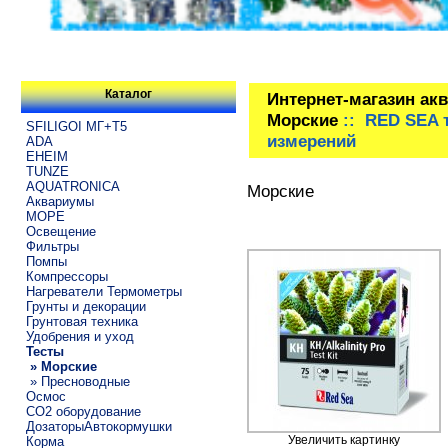
Каталог
Интернет-магазин ак
Морские
:: RED SEA 
SFILIGOI МГ+Т5
измерений
ADA
EHEIM
TUNZE
AQUATRONICA
Морские
Аквариумы
МОРЕ
Освещение
Фильтры
Помпы
Компрессоры
Нагреватели Термометры
Грунты и декорации
Грунтовая техника
Удобрения и уход
Тесты
» Морские
» Пресноводные
Осмос
CO2 оборудование
ДозаторыАвтокормушки
Увеличить картинку
Корма