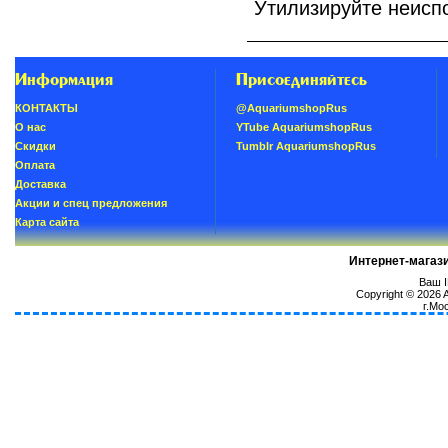
Утилизируйте неисп
Информация
Присоединяйтесь
КОНТАКТЫ
@AquariumshopRus
О нас
YTube AquariumshopRus
Скидки
Tumblr AquariumshopRus
Oплатa
Доставка
Акции и спец предложения
Карта сайта
Интернет-магаз
Ваш I
Copyright © 2026
г.Мо