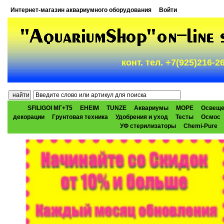
Интернет-магазин аквариумного оборудования
Войти
конт. тел. +7(925)216-
SFILIGOI МГ+Т5
EHEIM
TUNZE
Аквариумы
МОРЕ
Освеще
декорации
Грунтовая техника
Удобрения и уход
Тесты
Осмос
УФ стерилизаторы
Chemi-Pure