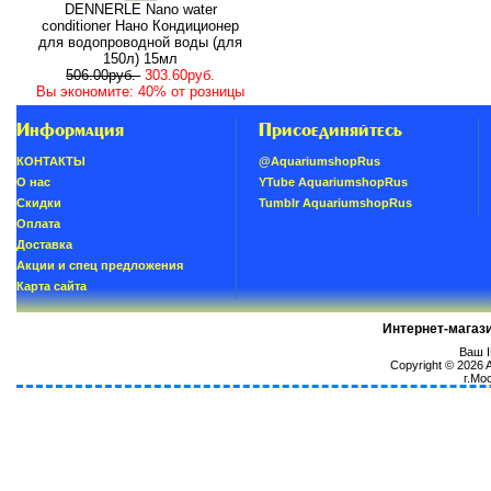
DENNERLE Nano water
conditioner Нано Кондиционер
для водопроводной воды (для
150л) 15мл
506.00руб.
303.60руб.
Вы экономите: 40% от розницы
Информация
Присоединяйтесь
КОНТАКТЫ
@AquariumshopRus
О нас
YTube AquariumshopRus
Скидки
Tumblr AquariumshopRus
Oплатa
Доставка
Акции и спец предложения
Карта сайта
Интернет-магаз
Ваш I
Copyright © 2026
г.Мо