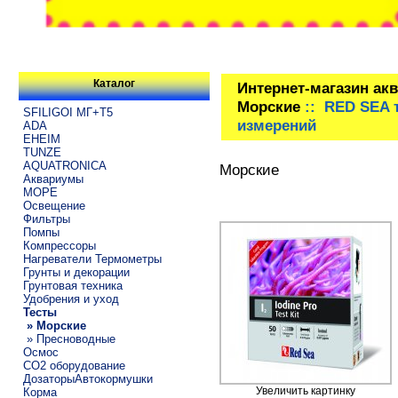
Каталог
Интернет-магазин ак
Морские
:: RED SEA 
SFILIGOI МГ+Т5
измерений
ADA
EHEIM
TUNZE
AQUATRONICA
Морские
Аквариумы
МОРЕ
Освещение
Фильтры
Помпы
Компрессоры
Нагреватели Термометры
Грунты и декорации
Грунтовая техника
Удобрения и уход
Тесты
» Морские
» Пресноводные
Осмос
CO2 оборудование
ДозаторыАвтокормушки
Увеличить картинку
Корма