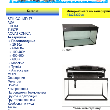
Каталог
Интернет-магазин аквариумн
41х25х30см
SFILIGOI МГ+Т5
ADA
EHEIM
TUNZE
AQUATRONICA
Аквариумы
» Пресноводные
» 10-60л
» 60-100л
10-60л
» 100-400л
» 400-600л
» 600 +
» Морские
» Тумбы
» Аксессуары
МОРЕ
Освещение
Фильтры
Помпы
Компрессоры
Нагреватели Термометры
Грунты и декорации
Грунтовая техника
Удобрения и уход
Тесты
Увеличить картинку