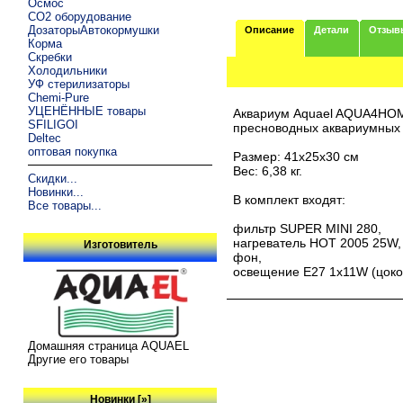
Осмос
CO2 оборудование
ДозаторыАвтокормушки
Описание
Детали
Отзыв
Корма
Скребки
Холодильники
УФ стерилизаторы
Chemi-Pure
УЦЕНЁННЫЕ товары
Аквариум Aquael AQUA4HOME
SFILIGOI
пресноводных аквариумных
Deltec
оптовая покупка
Размер: 41х25х30 см
Вес: 6,38 кг.
Скидки...
Новинки...
В комплект входят:
Все товары...
фильтр SUPER MINI 280,
нагреватель HOT 2005 25W,
Изготовитель
фон,
освещение E27 1x11W (цоко
Домашняя страница AQUAEL
Другие его товары
Новинки [»]