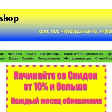
конт. тел. +7(925)216-26-78, +7(
ние
Фильтры
Помпы
Компрессоры
Нагреватели Термометры
Гру
шки
Корма
Скребки
Холодильники
УФ стерилизаторы
Chemi-Pur