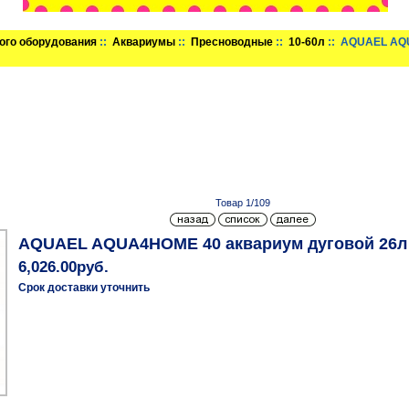
ого оборудования
::
Аквариумы
::
Пресноводные
::
10-60л
:: AQUAEL AQU
Товар 1/109
AQUAEL AQUA4HOME 40 аквариум дуговой 26л
6,026.00руб.
Срок доставки уточнить