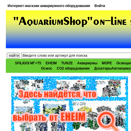
Интернет-магазин аквариумного оборудования
Войти
SFILIGOI МГ+Т5
EHEIM
TUNZE
Аквариумы
МОРЕ
Освеще
Осмос
CO2 оборудование
ДозаторыАвтокорму