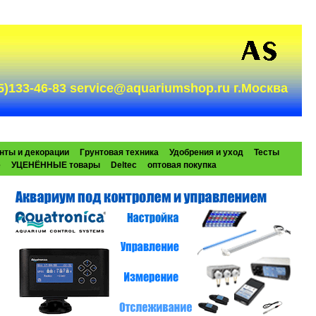
985)133-46-83 service@aquariumshop.ru г.Москва
нты и декорации
Грунтовая техника
Удобрения и уход
Тесты
e
УЦЕНЁННЫЕ товары
Deltec
оптовая покупка