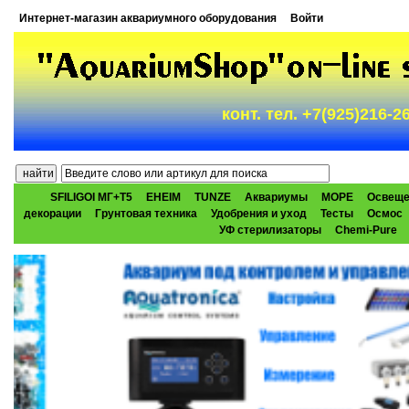
Интернет-магазин аквариумного оборудования
Войти
конт. тел. +7(925)216-
SFILIGOI МГ+Т5
EHEIM
TUNZE
Аквариумы
МОРЕ
Освеще
декорации
Грунтовая техника
Удобрения и уход
Тесты
Осмос
УФ стерилизаторы
Chemi-Pure