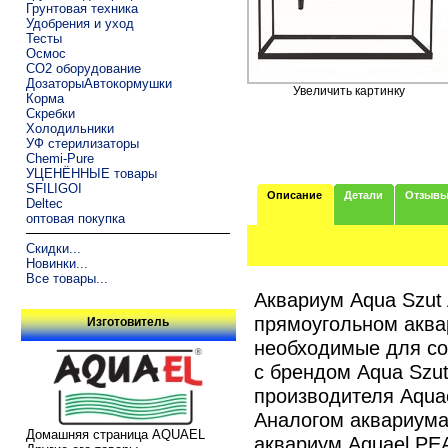
Грунтовая техника
Удобрения и уход
Тесты
Осмос
CO2 оборудование
ДозаторыАвтокормушки
Увеличить картинку
Корма
Скребки
Холодильники
УФ стерилизаторы
Chemi-Pure
УЦЕНЁННЫЕ товары
SFILIGOI
Описание
Детали
Отзыв
Deltec
оптовая покупка
Скидки...
Новинки...
Все товары...
Аквариум Aqua Szut
прямоугольном аква
Изготовитель
необходимые для со
с брендом Aqua Szu
производителя Aqua
Аналогом аквариум
Домашняя страница AQUAEL
аквариум Aquael PE