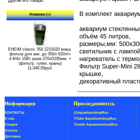
Другие его товары
В комплект аквариум
Новинки [»]
аквариум стеклянны
объём 45 литров,
размеры,мм: 500х30
EHEIM classic 350 2215020 внеш.
светильник с лампой
фильтр для акв. до 350л 620л/ч
нагреватель с терм
4.8/4л 15Вт разм.370хD185мм. +
(фильтр. губки, краны)
Фильтр Super-Mini 280
11,040.00руб.
крышке,
декоративный пласт
Информация
Присоединяйтесь
КОНТАКТЫ
@AquariumshopRus
О нас
YTube AquariumshopRus
Скидки
Tumblr AquariumshopRus
Oплатa
Доставка