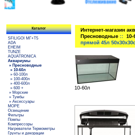
Каталог
Интернет-магазин ак
Пресноводные
::
10-
SFILIGOI МГ+Т5
прямой 45л 50х30х30
ADA
EHEIM
TUNZE
AQUATRONICA
Аквариумы
» Пресноводные
» 10-60л
» 60-100л
» 100-400л
» 400-600л
10-60л
» 600 +
» Морские
» Тумбы
» Аксессуары
МОРЕ
Освещение
Фильтры
Помпы
Компрессоры
Нагреватели Термометры
Грунты и декорации