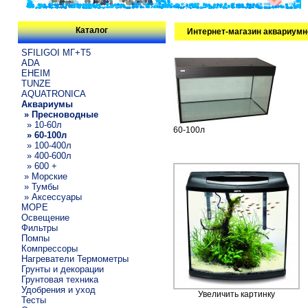
Каталог
Интернет-магазин аквариумн
SFILIGOI МГ+Т5
ADA
EHEIM
TUNZE
AQUATRONICA
Аквариумы
» Пресноводные
» 10-60л
60-100л
» 60-100л
» 100-400л
» 400-600л
» 600 +
» Морские
» Тумбы
» Аксессуары
МОРЕ
Освещение
Фильтры
Помпы
Компрессоры
Нагреватели Термометры
Грунты и декорации
Грунтовая техника
Удобрения и уход
Увеличить картинку
Тесты