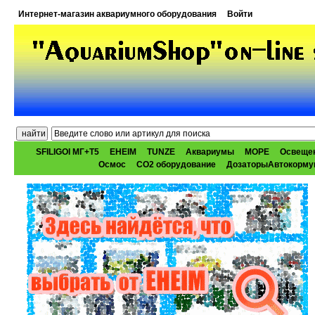
Интернет-магазин аквариумного оборудования
Войти
SFILIGOI МГ+Т5
EHEIM
TUNZE
Аквариумы
МОРЕ
Освеще
Осмос
CO2 оборудование
ДозаторыАвтокорму