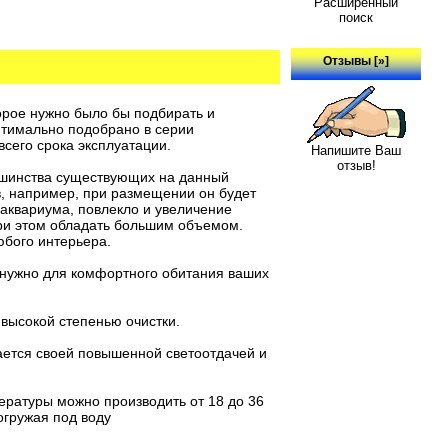
Расширенный
поиск
Отзывы [»]
орое нужно было бы подбирать и
оптимально подобрано в серии
сего срока эксплуатации.
Напишите Ваш
отзыв!
льшинства существующих на данный
в, например, при размещении он будет
аквариума, повлекло и увеличение
при этом обладать большим объемом.
бого интерьера.
нужно для комфортного обитания ваших
 высокой степенью очистки.
ется своей повышенной светоотдачей и
ературы можно производить от 18 до 36
огружая под воду