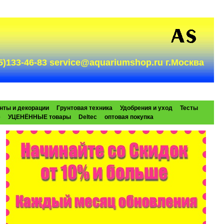
985)133-46-83 service@aquariumshop.ru г.Москва
нты и декорации
Грунтовая техника
Удобрения и уход
Тесты
e
УЦЕНЁННЫЕ товары
Deltec
оптовая покупка