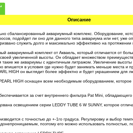
ы
Описание
ьно сбалансированный аквариумный комплекс. Оборудование, кот
осов, подойдет ли оно для данного типа аквариума или нет, уже 
ризвано служить долго и максимально эффективно на протяжении в
овый аквариумный комплект от Акваель, который отличается от бо
т своей увеличенной высоты. Он обладает множеством преимущест
м такие же аквариумы с идентичным литражом. Увеличение высоты 
но впишется в условия где нужно будет занимать меньше места и 
RL HIGH он выглядит более эффектно и будет украшением для лю
 PEARL HIGH оснащен всем необходимым оборудованием, которое 
беспечивается за счет внутреннего фильтра Pat Mini, обладающего
ована освещением серии LEDDY TUBE 6 W SUNNY, которое отлича
зводится с точностью до +-1го градуса. Регулировку и выбор темп
водонепроницаемым, поэтому его можно использовать полностью, п