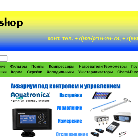
конт. тел. +7(925)216-26-78, +7(
ние
Фильтры
Помпы
Компрессоры
Нагреватели Термометры
Гру
шки
Корма
Скребки
Холодильники
УФ стерилизаторы
Chemi-Pur