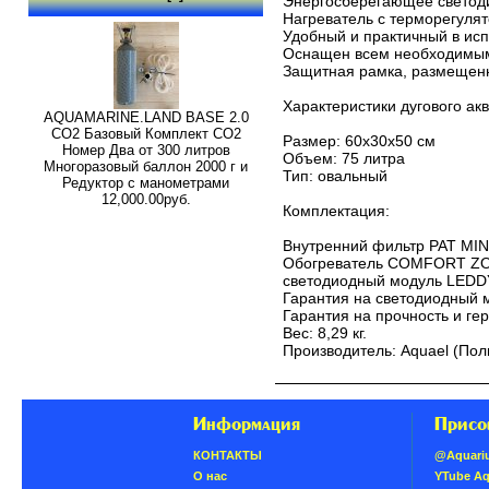
Энергосберегающее светод
Нагреватель с терморегулят
Удобный и практичный в ис
Оснащен всем необходимы
Защитная рамка, размещен
Характеристики дугового ак
AQUAMARINE.LAND BASE 2.0
СО2 Базовый Комплект СО2
Размер: 60x30x50 см
Номер Два от 300 литров
Объем: 75 литра
Многоразовый баллон 2000 г и
Тип: овальный
Редуктор с манометрами
12,000.00руб.
Комплектация:
Внутренний фильтр PAT MIN
Обогреватель COMFORT ZO
светодиодный модуль LEDDY
Гарантия на светодиодный м
Гарантия на прочность и ге
Вес: 8,29 кг.
Производитель: Aquael (По
Информация
Присо
КОНТАКТЫ
@Aquari
О нас
YTube A