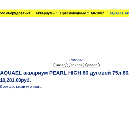
ого оборудования
::
Аквариумы
::
Пресноводные
::
60-100л
:: AQUAEL ак
Товар 6/26
AQUAEL аквариум PEARL HIGH 60 дуговой 75л 60
10,281.00руб.
Срок доставки уточнить