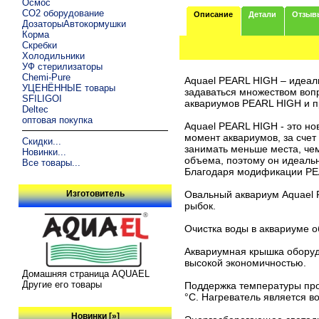
Осмос
CO2 оборудование
Описание
Детали
Отзыв
ДозаторыАвтокормушки
Корма
Скребки
Холодильники
УФ стерилизаторы
Chemi-Pure
Aquael PEARL HIGH – идеал
УЦЕНЁННЫЕ товары
задаваться множеством вопр
SFILIGOI
аквариумов PEARL HIGH и п
Deltec
оптовая покупка
Aquael PEARL HIGH - это н
момент аквариумов, за сче
Скидки...
занимать меньше места, че
Новинки...
объема, поэтому он идеаль
Все товары...
Благодаря модификации PEA
Изготовитель
Овальный аквариум Aquael
рыбок.
Очистка воды в аквариуме о
Аквариумная крышка оборуд
высокой экономичностью.
Домашняя страница AQUAEL
Другие его товары
Поддержка температуры прои
°С. Нагреватель является 
Новинки [»]