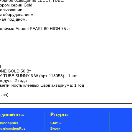
иодное освещение LEDDY TUBE.
ором серии Gold.
пользовании.
м оборудованием.
ная под дном.
вариума Aquael PEARL 60 HIGH 75 л:
I
NE GOLD 50 Вт
 TUBE SUNNY 6 W (арт. 113053) - 1 шт
одуль: 2 года
рметичность клеевых швов аквариума: 1 год
льша)
единяйтесь
Ресурсы
umshopRus
Статьи
quariumshopRus
Блоги