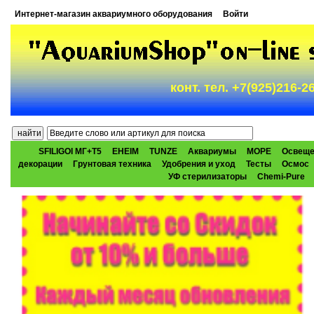
Интернет-магазин аквариумного оборудования
Войти
конт. тел. +7(925)216-
SFILIGOI МГ+Т5
EHEIM
TUNZE
Аквариумы
МОРЕ
Освеще
декорации
Грунтовая техника
Удобрения и уход
Тесты
Осмос
УФ стерилизаторы
Chemi-Pure