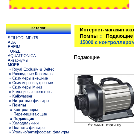
Каталог
Интернет-магазин ак
Помпы
::
Подающие
SFILIGOI МГ+Т5
15000 с контроллером
ADA
EHEIM
TUNZE
AQUATRONICA
Подающие
Аквариумы
МОРЕ
» Royal Exclusiv & Deltec
» Разведение Кораллов
» Скиммеры внешние
» Скиммеры внутренние
» Скиммеры Мини
» Кальциевые реакторы
» Kalkwasser
» Нитратные фильтры
» Помпы
» Контроллеры
» Перемешивающие
» Подающие
» Холодильники
Увеличить картинку
» Пеллетс фильтры
» Угольно/антифосфат. фильтры