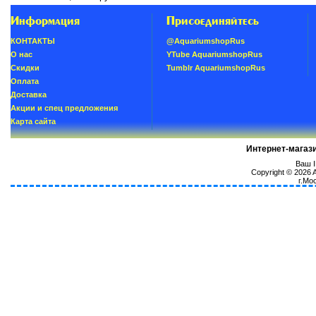
Информация
Присоединяйтесь
КОНТАКТЫ
@AquariumshopRus
О нас
YTube AquariumshopRus
Скидки
Tumblr AquariumshopRus
Oплатa
Доставка
Акции и спец предложения
Карта сайта
Интернет-магаз
Ваш I
Copyright © 2026
г.Мо