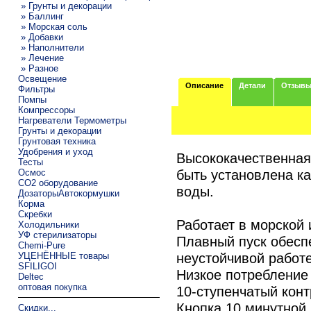
» Грунты и декорации
» Баллинг
» Морская соль
» Добавки
» Наполнители
» Лечение
» Разное
Освещение
Описание
Детали
Отзыв
Фильтры
Помпы
Компрессоры
Нагреватели Термометры
Грунты и декорации
Грунтовая техника
Удобрения и уход
Высококачественная
Тесты
быть установлена ка
Осмос
CO2 оборудование
воды.
ДозаторыАвтокормушки
Корма
Скребки
Работает в морской 
Холодильники
УФ стерилизаторы
Плавный пуск обесп
Chemi-Pure
неустойчивой работе
УЦЕНЁННЫЕ товары
SFILIGOI
Низкое потребление 
Deltec
оптовая покупка
10-ступенчатый кон
Кнопка 10 минутной
Скидки...