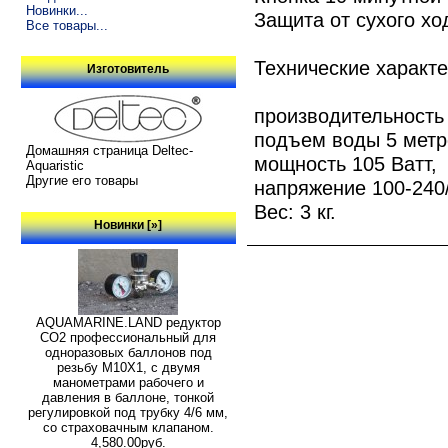
Новинки...
Защита от сухого хо
Все товары...
Технические характе
Изготовитель
производительность 
подъем воды 5 метр
Домашняя страница Deltec-
мощность 105 Ватт,
Aquaristic
Другие его товары
напряжение 100-240/
Вес: 3 кг.
Новинки [»]
AQUAMARINE.LAND редуктор
СО2 профессиональный для
одноразовых баллонов под
резьбу M10X1, с двумя
манометрами рабочего и
давления в баллоне, тонкой
регулировкой под трубку 4/6 мм,
со страховачным клапаном.
4,580.00руб.