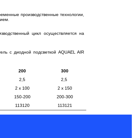
еменные производственные технологии,
нием.
изводственный цикл осуществляется на
тель с диодной подсветкой AQUAEL AIR
200
300
2,5
2,5
2 x 100
2 x 150
150-200
200-300
113120
113121