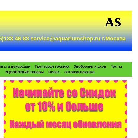
985)133-46-83 service@aquariumshop.ru г.Москва
нты и декорации
Грунтовая техника
Удобрения и уход
Тесты
e
УЦЕНЁННЫЕ товары
Deltec
оптовая покупка