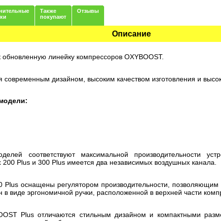
нительные
Также
Отзывы
нки
покупают
Описание
к обновленную линейку компрессоров OXYBOOST.
современным дизайном, высоким качеством изготовления и высок
 модели:
елей соответствуют максимальной производительности уст
 200 Plus и 300 Plus имеется два независимых воздушных канала.
0 Plus оснащены регулятором производительности, позволяющим
н в виде эргономичной ручки, расположенной в верхней части комп
OST Plus отличаются стильным дизайном и компактными разме