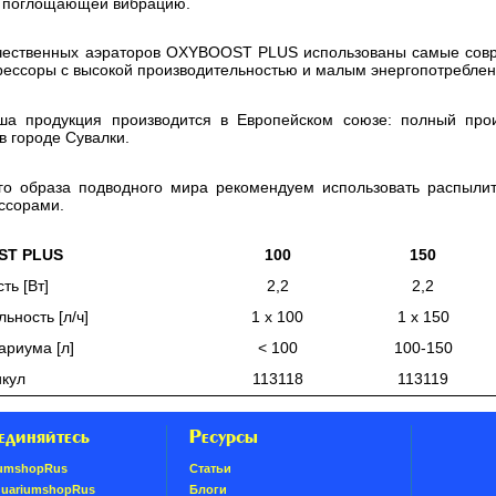
о поглощающей вибрацию.
ачественных аэраторов OXYBOOST PLUS использованы самые совр
прессоры с высокой производительностью и малым энергопотребле
аша продукция производится в Европейском союзе: полный про
 городе Сувалки.
го образа подводного мира рекомендуем использовать распыли
ссорами.
ST PLUS
100
150
ть [Вт]
2,2
2,2
ьность [л/ч]
1 x 100
1 x 150
ариума [л]
< 100
100-150
икул
113118
113119
единяйтесь
Ресурсы
umshopRus
Статьи
quariumshopRus
Блоги