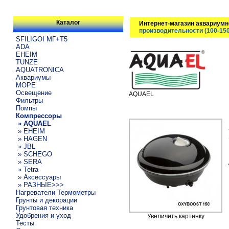
Каталог
Интернет-магазин аквариумн
производительности (100-150
SFILIGOI МГ+Т5
ADA
EHEIM
TUNZE
AQUATRONICA
Аквариумы
МОРЕ
Освещение
AQUAEL
Фильтры
Помпы
Компрессоры
» AQUAEL
» EHEIM
» HAGEN
» JBL
» SCHEGO
» SERA
» Tetra
» Аксессуары
» РАЗНЫЕ>>>
Нагреватели Термометры
Грунты и декорации
Грунтовая техника
Удобрения и уход
Увеличить картинку
Тесты