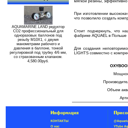
мягкой резины, эффективн
При изготовлении высокок
что позволило создать ком
AQUAMARINE.LAND редуктор
Стоит подчеркнуть, что н
СО2 профессиональный для
одноразовых баллонов под
фабрике AQUAEL в Польше в
резьбу M10X1, с двумя
манометрами рабочего и
давления в баллоне, тонкой
Для создания неповторимо
регулировкой под трубку 4/6 мм,
LIGHTS совместно с компре
со страховачным клапаном.
4,580.00руб.
OXYBOO
Мощнос
Производител
Объем акв
Арт
Информация
Присо
КОНТАКТЫ
@Aquari
О нас
YTube A