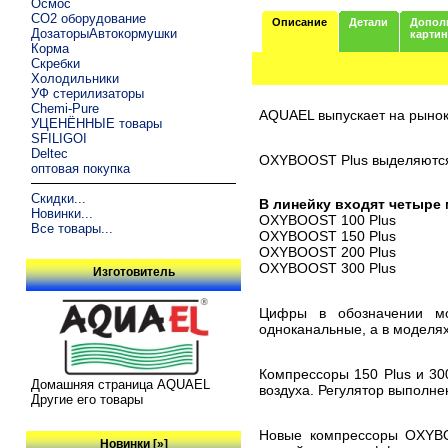
Осмос
CO2 оборудование
Описание
Детали
Допол
ДозаторыАвтокормушки
карти
Корма
Скребки
Холодильники
УФ стерилизаторы
Chemi-Pure
AQUAEL выпускает на рыно
УЦЕНЁННЫЕ товары
SFILIGOI
Deltec
OXYBOOST Plus выделяются 
оптовая покупка
Скидки...
В линейку входят четыре
Новинки...
OXYBOOST 100 Plus
Все товары...
OXYBOOST 150 Plus
OXYBOOST 200 Plus
OXYBOOST 300 Plus
Изготовитель
Цифры в обозначении мод
одноканальные, а в моделях
Компрессоры 150 Plus и 30
Домашняя страница AQUAEL
воздуха. Регулятор выполне
Другие его товары
Новые компрессоры OXYBO
Новинки [»]