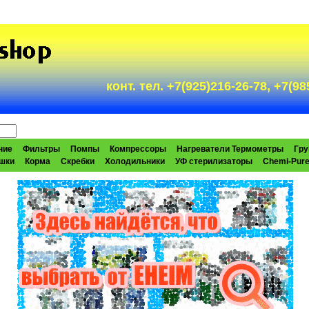
конт. тел. +7(925)216-26-78, +7(
ние
Фильтры
Помпы
Компрессоры
Нагреватели Термометры
Гру
шки
Корма
Скребки
Холодильники
УФ стерилизаторы
Chemi-Pur