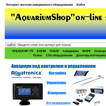
Интернет-магазин аквариумного оборудования
Войти
SFILIGOI МГ+Т5
EHEIM
TUNZE
Аквариумы
МОРЕ
Освеще
Осмос
CO2 оборудование
ДозаторыАвтокорму