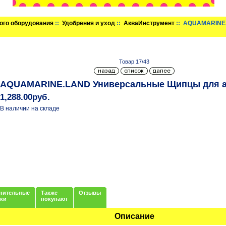
ого оборудования
::
Удобрения и уход
::
АкваИнструмент
:: AQUAMARINE.
Товар 17/43
AQUAMARINE.LAND Универсальные Щипцы для а
1,288.00руб.
В наличии на складе
нительные
Также
Отзывы
нки
покупают
Описание