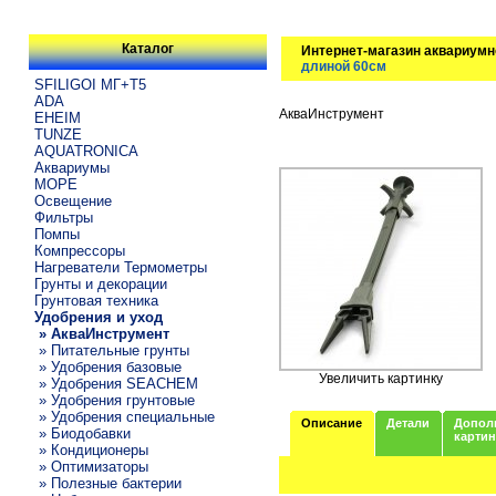
Каталог
Интернет-магазин аквариумн
длиной 60см
SFILIGOI МГ+Т5
ADA
АкваИнструмент
EHEIM
TUNZE
AQUATRONICA
Аквариумы
МОРЕ
Освещение
Фильтры
Помпы
Компрессоры
Нагреватели Термометры
Грунты и декорации
Грунтовая техника
Удобрения и уход
» АкваИнструмент
» Питательные грунты
» Удобрения базовые
Увеличить картинку
» Удобрения SEACHEM
» Удобрения грунтовые
» Удобрения специальные
Описание
Детали
Допол
» Биодобавки
карти
» Кондиционеры
» Оптимизаторы
» Полезные бактерии