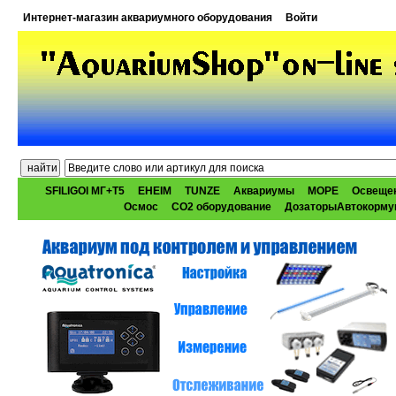
Интернет-магазин аквариумного оборудования
Войти
SFILIGOI МГ+Т5
EHEIM
TUNZE
Аквариумы
МОРЕ
Освеще
Осмос
CO2 оборудование
ДозаторыАвтокорму