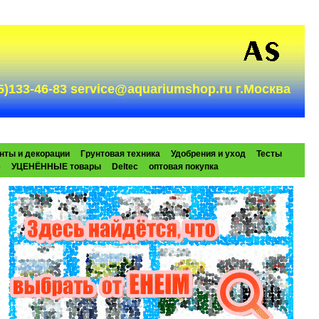
985)133-46-83 service@aquariumshop.ru г.Москва
нты и декорации
Грунтовая техника
Удобрения и уход
Тесты
e
УЦЕНЁННЫЕ товары
Deltec
оптовая покупка