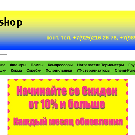
конт. тел. +7(925)216-26-78, +7(
ние
Фильтры
Помпы
Компрессоры
Нагреватели Термометры
Гру
шки
Корма
Скребки
Холодильники
УФ стерилизаторы
Chemi-Pur