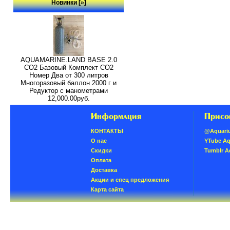
Новинки [»]
AQUAMARINE.LAND BASE 2.0
СО2 Базовый Комплект СО2
Номер Два от 300 литров
Многоразовый баллон 2000 г и
Редуктор с манометрами
12,000.00руб.
Информация
Присо
КОНТАКТЫ
@Aquari
О нас
YTube A
Скидки
Tumblr 
Oплатa
Доставка
Акции и спец предложения
Карта сайта