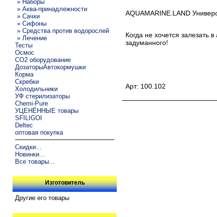
» Наборы
» Аква-принадлежности
AQUAMARINE.LAND Универс
» Сачки
» Сифоны
» Средства против водорослей
Когда не хочется залезать 
» Лечение
задуманного!
Тесты
Осмос
CO2 оборудование
ДозаторыАвтокормушки
Корма
Скребки
Арт: 100.102
Холодильники
УФ стерилизаторы
Chemi-Pure
УЦЕНЁННЫЕ товары
SFILIGOI
Deltec
оптовая покупка
Скидки...
Новинки...
Все товары...
Изготовитель
Другие его товары