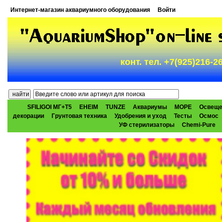
Интернет-магазин аквариумного оборудования
Войти
конт. тел. +7(925)216-
SFILIGOI МГ+Т5
EHEIM
TUNZE
Аквариумы
МОРЕ
Освеще
декорации
Грунтовая техника
Удобрения и уход
Тесты
Осмос
УФ стерилизаторы
Chemi-Pure