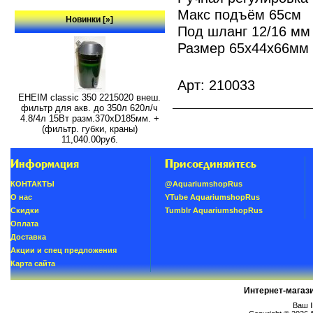
Макс подъём 65см
Новинки [»]
Под шланг 12/16 мм
Размер 65х44х66мм
Арт: 210033
EHEIM classic 350 2215020 внеш.
фильтр для акв. до 350л 620л/ч
4.8/4л 15Вт разм.370хD185мм. +
(фильтр. губки, краны)
11,040.00руб.
Информация
Присоединяйтесь
КОНТАКТЫ
@AquariumshopRus
О нас
YTube AquariumshopRus
Скидки
Tumblr AquariumshopRus
Oплатa
Доставка
Акции и спец предложения
Карта сайта
Интернет-магаз
Ваш I