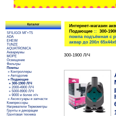
Каталог
Интернет-магазин ак
Подающие
::
300-190
SFILIGOI МГ+Т5
помпа подъёмная с ру
ADA
EHEIM
аквар до 200л 65х44
TUNZE
AQUATRONICA
Аквариумы
300-1900 Л/Ч
МОРЕ
Освещение
Фильтры
Помпы
» Контроллеры
» Автодолив
» Подающие
» 300-1900 Л/Ч
» 2000-4900 Л/Ч
» 5000-8900 Л/Ч
» 9000 и более л/ч
» Аксессуары и запчасти
Компрессоры
Нагреватели Термометры
Грунты и декорации
Грунтовая техника