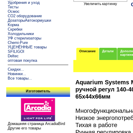
Удобрения и уход
Увеличить картинку
Тесты
Осмос
CO2 оборудование
ДозаторыАвтокормушки
Корма
Скребки
Холодильники
УФ стерилизаторы
Chemi-Pure
УЦЕНЁННЫЕ товары
SFILIGOI
Описание
Детали
Дополн
картин
Deltec
оптовая покупка
Скидки...
Новинки...
Все товары...
Aquarium Systems 
ручной регул 140-4
Изготовитель
65х44х66мм
Многофункциональна
Низкое энергопотре
Тихая в работе
Домашняя страница ArcadiaBird
Другие его товары
Ручная регулировка 