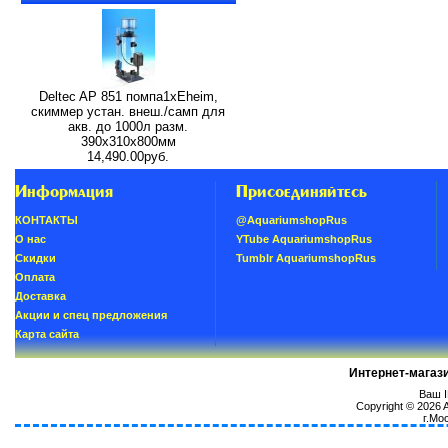
Deltec AP 851 помпа1xEheim,
скиммер устан. внеш./самп для
акв. до 1000л разм.
390х310х800мм
14,490.00руб.
Информация
Присоединяйтесь
КОНТАКТЫ
@AquariumshopRus
О нас
YTube AquariumshopRus
Скидки
Tumblr AquariumshopRus
Oплатa
Доставка
Акции и спец предложения
Карта сайта
Интернет-магаз
Ваш I
Copyright © 2026
г.Мо