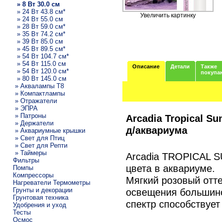
» 8 Вт 30.0 см
» 24 Вт 43.8 см*
Увеличить картинку
» 24 Вт 55.0 см
» 28 Вт 59.0 см*
» 35 Вт 74.2 см*
» 39 Вт 85.0 см
» 45 Вт 89.5 см*
» 54 Вт 104.7 см*
» 54 Вт 115.0 см
Описание
Детали
Также
» 54 Вт 120.0 см*
покупа
» 80 Вт 145.0 см
» Аквалампы T8
» Компактлампы
» Отражатели
» ЭПРА
» Патроны
Arcadia Tropical S
» Держатели
д/аквариума
» Аквариумные крышки
» Свет для Птиц
» Свет для Репти
» Таймеры
Arcadia TROPICAL S
Фильтры
цвета в аквариуме.
Помпы
Компрессоры
Мягкий розовый отт
Нагреватели Термометры
Грунты и декорации
освещения большинс
Грунтовая техника
спектр способствует
Удобрения и уход
Тесты
Осмос