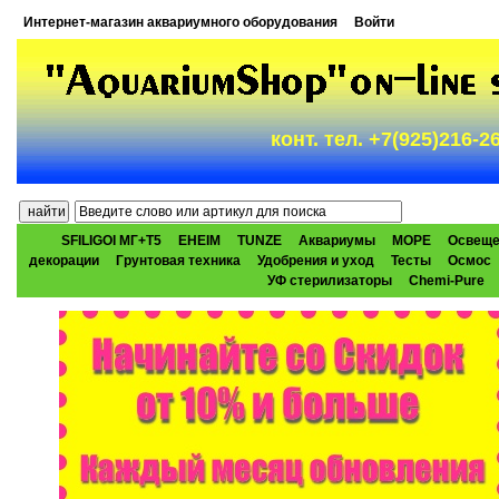
Интернет-магазин аквариумного оборудования
Войти
конт. тел. +7(925)216-
SFILIGOI МГ+Т5
EHEIM
TUNZE
Аквариумы
МОРЕ
Освеще
декорации
Грунтовая техника
Удобрения и уход
Тесты
Осмос
УФ стерилизаторы
Chemi-Pure