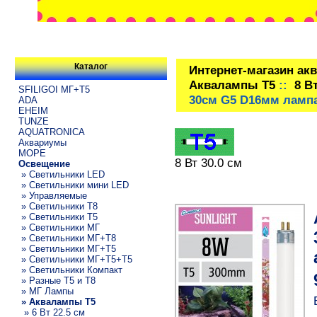
Каталог
Интернет-магазин ак
Аквалампы T5
::
8 В
SFILIGOI МГ+Т5
30см G5 D16мм лампа
ADA
EHEIM
TUNZE
AQUATRONICA
Аквариумы
МОРЕ
8 Вт 30.0 см
Освещение
» Светильники LED
» Светильники мини LED
» Управляемые
» Светильники T8
» Светильники T5
» Светильники МГ
» Светильники МГ+T8
» Светильники МГ+T5
» Светильники МГ+T5+T5
» Светильники Компакт
» Разные T5 и T8
» МГ Лампы
» Аквалампы T5
» 6 Вт 22.5 см