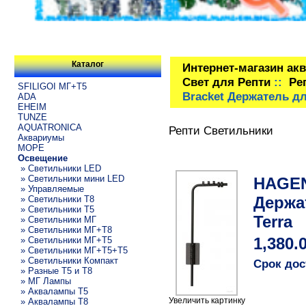
Каталог
Интернет-магазин ак
Свет для Репти
::
Ре
SFILIGOI МГ+Т5
Bracket Держатель дл
ADA
EHEIM
TUNZE
AQUATRONICA
Репти Светильники
Аквариумы
МОРЕ
Освещение
» Светильники LED
» Светильники мини LED
HAGEN 
» Управляемые
Держа
» Светильники T8
» Светильники T5
Terra
» Светильники МГ
» Светильники МГ+T8
» Светильники МГ+T5
1,380.
» Светильники МГ+T5+T5
» Светильники Компакт
Срок дос
» Разные T5 и T8
» МГ Лампы
» Аквалампы T5
Увеличить картинку
» Аквалампы T8