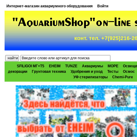
Интернет-магазин аквариумного оборудования
Войти
конт. тел. +7(925)216-
SFILIGOI МГ+Т5
EHEIM
TUNZE
Аквариумы
МОРЕ
Освеще
декорации
Грунтовая техника
Удобрения и уход
Тесты
Осмос
УФ стерилизаторы
Chemi-Pure