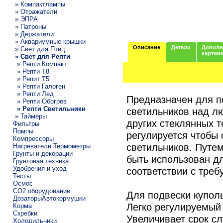
» Компактлампы
» Отражатели
» ЭПРА
» Патроны
» Держатели
» Аквариумные крышки
Описание
Детали
Дополн
» Свет для Птиц
картин
» Свет для Репти
» Репти Компакт
» Репти Т8
» Репит Т5
» Репти Галоген
» Репти Лед
Предназначен для п
» Репти Обогрев
» Репти Светильники
светильников над л
» Таймеры
других стеклянных 
Фильтры
Помпы
регулируется чтобы 
Компрессоры
светильников. Путе
Нагреватели Термометры
Грунты и декорации
быть использован дл
Грунтовая техника
Удобрения и уход
соответствии с тре
Тесты
Осмос
CO2 оборудование
Для подвески купол
ДозаторыАвтокормушки
Легко регулируемый
Корма
Скребки
Увеличивает срок с
Холодильники