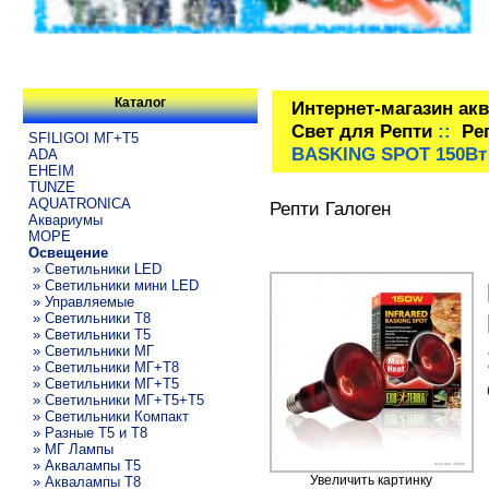
Каталог
Интернет-магазин ак
Свет для Репти
::
Ре
SFILIGOI МГ+Т5
BASKING SPOT 150Вт
ADA
EHEIM
TUNZE
AQUATRONICA
Репти Галоген
Аквариумы
МОРЕ
Освещение
» Светильники LED
» Светильники мини LED
» Управляемые
» Светильники T8
» Светильники T5
» Светильники МГ
» Светильники МГ+T8
» Светильники МГ+T5
» Светильники МГ+T5+T5
» Светильники Компакт
» Разные T5 и T8
» МГ Лампы
» Аквалампы T5
Увеличить картинку
» Аквалампы T8