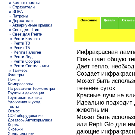
» Компактлампы
» Отражатели
» ЭПРА
» Патроны
» Держатели
Описание
Детали
Отзыв
» Аквариумные крышки
» Свет для Птиц
» Свет для Репти
» Репти Компакт
» Репти Т8
» Репит Т5
Инфракрасная ламп
» Репти Галоген
» Репти Лед
Повышает общую тем
» Репти Обогрев
Дает тепло, необхо
» Репти Светильники
» Таймеры
Создает инфракрасн
Фильтры
Помпы
Может быть использ
Компрессоры
течение суток
Нагреватели Термометры
Грунты и декорации
Красные лучи не вл
Грунтовая техника
Идеально подходит 
Удобрения и уход
Тесты
животными
Осмос
CO2 оборудование
Может быть использ
ДозаторыАвтокормушки
или Repti Glo для и
Корма
Скребки
дающие инфракрасно
Холодильники