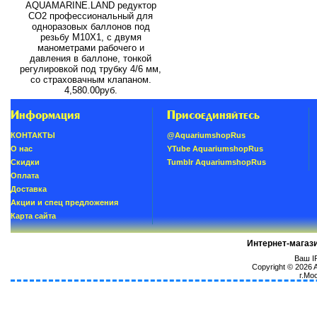
AQUAMARINE.LAND редуктор
СО2 профессиональный для
одноразовых баллонов под
резьбу M10X1, с двумя
манометрами рабочего и
давления в баллоне, тонкой
регулировкой под трубку 4/6 мм,
со страховачным клапаном.
4,580.00руб.
Информация
Присоединяйтесь
КОНТАКТЫ
@AquariumshopRus
О нас
YTube AquariumshopRus
Скидки
Tumblr AquariumshopRus
Oплатa
Доставка
Акции и спец предложения
Карта сайта
Интернет-магаз
Ваш IP
Copyright © 2026
г.Мо