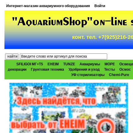
Интернет-магазин аквариумного оборудования
Войти
конт. тел. +7(925)216-
SFILIGOI МГ+Т5
EHEIM
TUNZE
Аквариумы
МОРЕ
Освеще
декорации
Грунтовая техника
Удобрения и уход
Тесты
Осмос
УФ стерилизаторы
Chemi-Pure