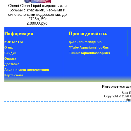
Chemi-Clean Liquid жидкость для
борьбы с красными, черными и
сине-зелеными водорослями, до
2725л, 59г
2,880.00руб.
Информация
Присоединяйтесь
КОНТАКТЫ
@AquariumshopRus
О нас
YTube AquariumshopRus
Скидки
Tumblr AquariumshopRus
Oплатa
Доставка
Акции и спец предложения
Карта сайта
Интернет-магаз
Ваш IP
Copyright © 2026
г.Мо