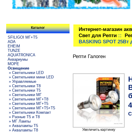
Каталог
Интернет-магазин ак
Свет для Репти
::
Ре
SFILIGOI МГ+Т5
BASKING SPOT 25Вт д
ADA
EHEIM
TUNZE
AQUATRONICA
Репти Галоген
Аквариумы
МОРЕ
Освещение
» Светильники LED
» Светильники мини LED
» Управляемые
» Светильники T8
» Светильники T5
б
» Светильники МГ
» Светильники МГ+T8
» Светильники МГ+T5
4
» Светильники МГ+T5+T5
» Светильники Компакт
С
» Разные T5 и T8
» МГ Лампы
» Аквалампы T5
Увеличить картинку
» Аквалампы T8