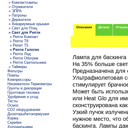
» Компактлампы
» Отражатели
» ЭПРА
» Патроны
» Держатели
» Аквариумные крышки
Описание
Детали
Отзыв
» Свет для Птиц
» Свет для Репти
» Репти Компакт
» Репти Т8
» Репит Т5
» Репти Галоген
» Репти Лед
Лампа для баскинга
» Репти Обогрев
» Репти Светильники
На 35% больше свет
» Таймеры
Предназначена для 
Фильтры
Помпы
Ультрафиолетовая с
Компрессоры
стимулирует брачно
Нагреватели Термометры
Грунты и декорации
Может быть использ
Грунтовая техника
Удобрения и уход
или Heat Glo для им
Тесты
сконструирована как
Осмос
CO2 оборудование
Узкий пучок излучен
ДозаторыАвтокормушки
нужное место, что 
Корма
Скребки
баскинга. Лампы да
Холодильники