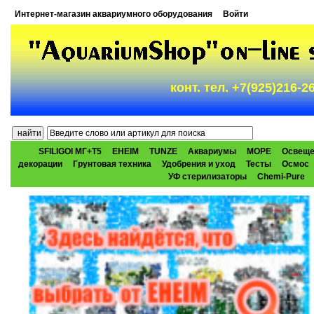
Интернет-магазин аквариумного оборудования
Войти
конт. тел. +7(925)216-
SFILIGOI МГ+Т5
EHEIM
TUNZE
Аквариумы
МОРЕ
Освеще
декорации
Грунтовая техника
Удобрения и уход
Тесты
Осмос
УФ стерилизаторы
Chemi-Pure