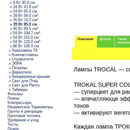
» 8 Вт 30.0 см
» 24 Вт 43.8 см*
» 24 Вт 55.0 см
» 28 Вт 59.0 см*
» 35 Вт 74.2 см*
» 39 Вт 85.0 см
» 45 Вт 89.5 см*
» 54 Вт 104.7 см*
» 54 Вт 115.0 см
Описание
Детали
Также
» 54 Вт 120.0 см*
покупа
» 80 Вт 145.0 см
» Аквалампы T8
» Компактлампы
» Отражатели
» ЭПРА
» Патроны
Лампы TROCAL — св
» Держатели
» Аквариумные крышки
» Свет для Птиц
TROKAL SUPER COL
» Свет для Репти
» Таймеры
— суперцвет для ра
Фильтры
— впечатляюще эфф
Помпы
Компрессоры
тонов
Нагреватели Термометры
Грунты и декорации
— активируют вегет
Грунтовая техника
Удобрения и уход
Тесты
Каждая лампа ТРО
Осмос