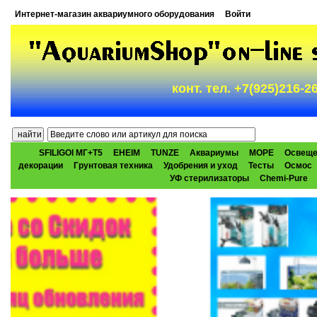
Интернет-магазин аквариумного оборудования
Войти
конт. тел. +7(925)216-
SFILIGOI МГ+Т5
EHEIM
TUNZE
Аквариумы
МОРЕ
Освеще
декорации
Грунтовая техника
Удобрения и уход
Тесты
Осмос
УФ стерилизаторы
Chemi-Pure