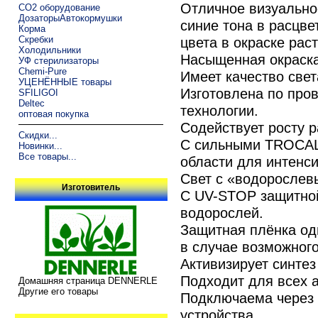
Отличное визуально
CO2 оборудование
ДозаторыАвтокормушки
синие тона в расцве
Корма
Скребки
цвета в окраске рас
Холодильники
Насыщенная окраска
УФ стерилизаторы
Chemi-Pure
Имеет качество све
УЦЕНЁННЫЕ товары
Изготовлена по про
SFILIGOI
Deltec
технологии.
оптовая покупка
Содействует росту р
Скидки...
С сильными TROCAL
Новинки...
Все товары...
области для интенси
Свет с «водорослев
Изготовитель
С UV-STOP защитной
водорослей.
Защитная плёнка од
в случае возможног
Активизирует синте
Подходит для всех 
Домашняя страница DENNERLE
Другие его товары
Подключаема через 
устройства.