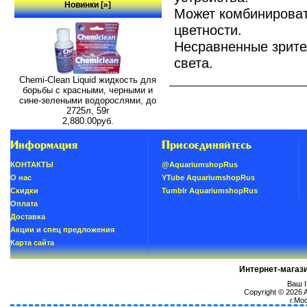
Новинки [»]
Может комбинирова
цветности.
Несравненные зрите
света.
Chemi-Clean Liquid жидкость для
борьбы с красными, черными и
сине-зелеными водорослями, до
2725л, 59г
2,880.00руб.
Информация
Присоединяйтесь
КОНТАКТЫ
@AquariumshopRus
О нас
YTube AquariumshopRus
Скидки
Tumblr AquariumshopRus
Oплатa
Доставка
Акции и спец предложения
Карта сайта
Интернет-магаз
Ваш I
Copyright © 2026
г.Мо