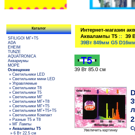
Каталог
Интернет-магазин ак
Аквалампы T5
::
39 
SFILIGOI МГ+Т5
39Вт 849мм G5 D16м
ADA
EHEIM
TUNZE
AQUATRONICA
Аквариумы
МОРЕ
39 Вт 85.0 см
Освещение
» Светильники LED
» Светильники мини LED
» Управляемые
» Светильники T8
D
» Светильники T5
» Светильники МГ
3
» Светильники МГ+T8
» Светильники МГ+T5
л
» Светильники МГ+T5+T5
» Светильники Компакт
2
» Разные T5 и T8
» МГ Лампы
С
» Аквалампы T5
Увеличить картинку
» 6 Вт 22.5 см