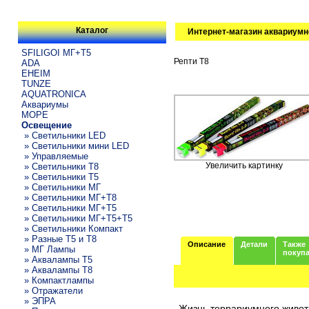
Каталог
Интернет-магазин аквариумн
SFILIGOI МГ+Т5
Репти Т8
ADA
EHEIM
TUNZE
AQUATRONICA
Аквариумы
МОРЕ
Освещение
» Светильники LED
» Светильники мини LED
» Управляемые
Увеличить картинку
» Светильники T8
» Светильники T5
» Светильники МГ
» Светильники МГ+T8
» Светильники МГ+T5
» Светильники МГ+T5+T5
» Светильники Компакт
» Разные T5 и T8
Описание
Детали
Также
» МГ Лампы
покуп
» Аквалампы T5
» Аквалампы T8
» Компактлампы
» Отражатели
» ЭПРА
Жизнь террариумного животн