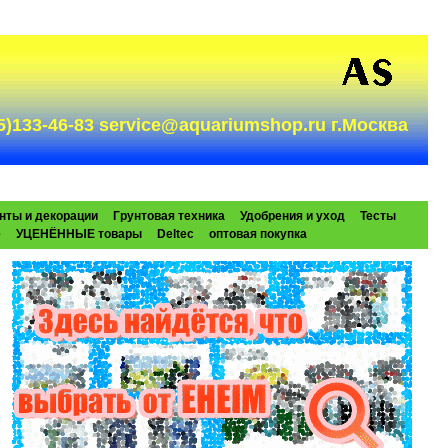
985)133-46-83 service@aquariumshop.ru г.Москва
нты и декорации
Грунтовая техника
Удобрения и уход
Тесты
e
УЦЕНЁННЫЕ товары
Deltec
оптовая покупка