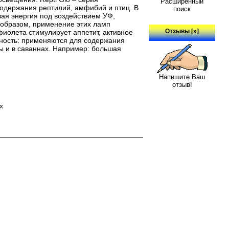
Расширенный
одержания рептилий, амфибий и птиц. В
поиск
вая энергия под воздействием УФ,
 образом, применение этих ламп
Отзывы [»]
фиолета стимулирует аппетит, активное
вность: применяются для содержания
ны и в саваннах. Например: большая
Напишите Ваш
отзыв!
х