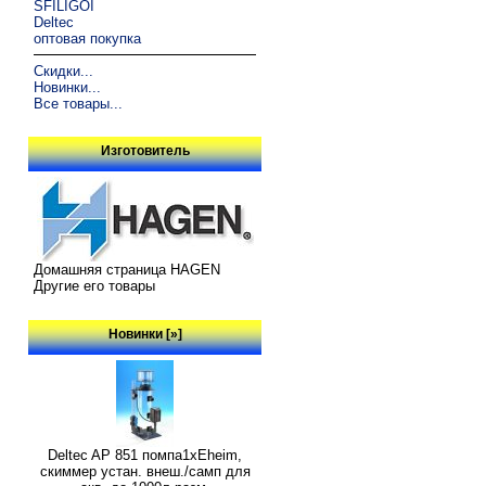
SFILIGOI
Deltec
оптовая покупка
Скидки...
Новинки...
Все товары...
Изготовитель
Домашняя страница HAGEN
Другие его товары
Новинки [»]
Deltec AP 851 помпа1xEheim,
скиммер устан. внеш./самп для