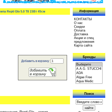
Информация
па Repti Glo 5.0 Т8 15Вт 45см
КОНТАКТЫ
О нас
Скидки
Oплатa
Доставка
Акции и спец
предложения
Карта сайта
Бренды
Добавить в корзину:
Поиск
свещения. Repti Glo – серия