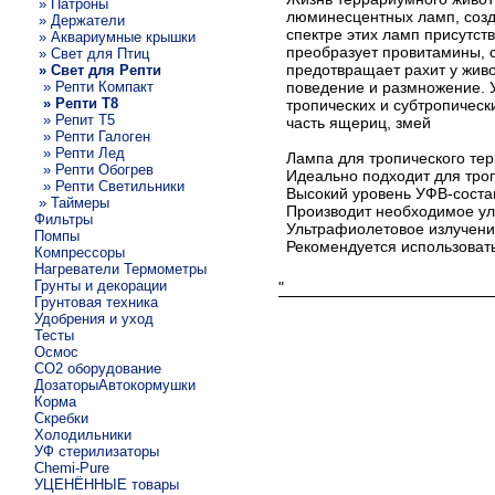
» Патроны
люминесцентных ламп, созд
» Держатели
спектре этих ламп присутст
» Аквариумные крышки
преобразует провитамины, 
» Свет для Птиц
предотвращает рахит у живо
» Свет для Репти
» Репти Компакт
поведение и размножение. У
» Репти Т8
тропических и субтропическ
» Репит Т5
часть ящериц, змей
» Репти Галоген
» Репти Лед
Лампа для тропического те
» Репти Обогрев
Идеально подходит для троп
» Репти Светильники
Высокий уровень УФВ-соста
» Таймеры
Производит необходимое ул
Фильтры
Ультрафиолетовое излучение
Помпы
Рекомендуется использовать
Компрессоры
Нагреватели Термометры
Грунты и декорации
"
Грунтовая техника
Удобрения и уход
Тесты
Осмос
CO2 оборудование
ДозаторыАвтокормушки
Корма
Скребки
Холодильники
УФ стерилизаторы
Chemi-Pure
УЦЕНЁННЫЕ товары