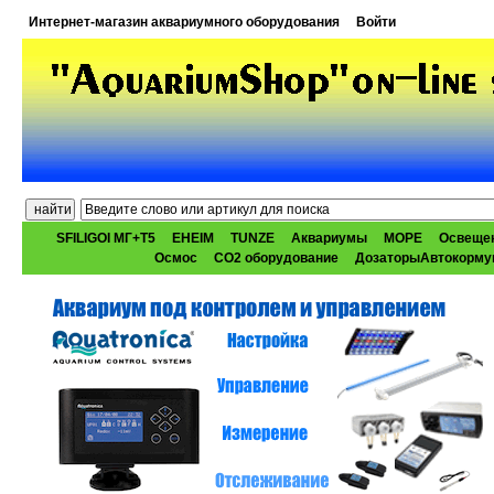
Интернет-магазин аквариумного оборудования
Войти
SFILIGOI МГ+Т5
EHEIM
TUNZE
Аквариумы
МОРЕ
Освеще
Осмос
CO2 оборудование
ДозаторыАвтокорму