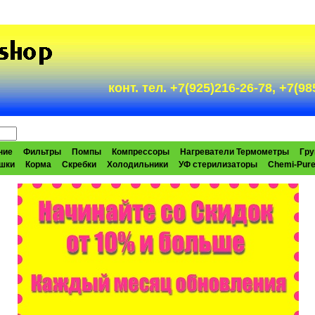
конт. тел. +7(925)216-26-78, +7(
ние
Фильтры
Помпы
Компрессоры
Нагреватели Термометры
Гру
шки
Корма
Скребки
Холодильники
УФ стерилизаторы
Chemi-Pur