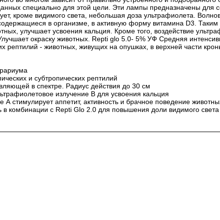
анных специально для этой цели. Эти лампы предназначены для с
вует, кроме видимого света, небольшая доза ультрафиолета. Волно
содержащиеся в организме, в активную форму витамина D3. Таким
тных, улучшает усвоения кальция. Кроме того, воздействие ультра
лучшает окраску животных. Repti glo 5.0- 5% УФ Средняя интенси
их рептилий - животных, живущих на опушках, в верхней части кро
ррариума
ических и субтропических рептилий
вляющей в спектре. Радиус действия до 30 см
ьтрафиолетовое излучение В для усвоения кальция
 А стимулирует аппетит, активность и брачное поведение животны
 в комбинации с Repti Glo 2.0 для повышения доли видимого света