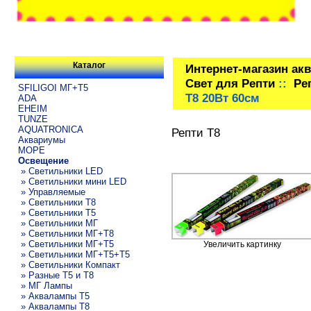
Каталог
Интернет-магазин ак
Свет для Репти
::
Ре
SFILIGOI МГ+Т5
Т8 20Вт 60см
ADA
EHEIM
TUNZE
AQUATRONICA
Репти Т8
Аквариумы
МОРЕ
Освещение
» Светильники LED
» Светильники мини LED
» Управляемые
» Светильники T8
» Светильники T5
» Светильники МГ
» Светильники МГ+T8
» Светильники МГ+T5
Увеличить картинку
» Светильники МГ+T5+T5
» Светильники Компакт
» Разные T5 и T8
» МГ Лампы
» Аквалампы T5
» Аквалампы T8