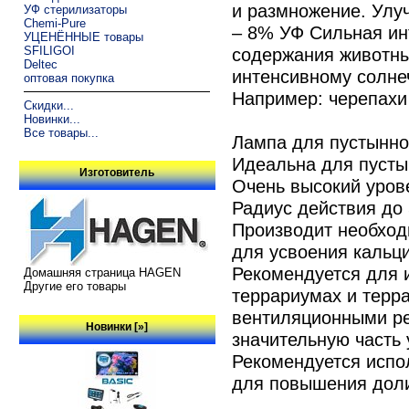
и размножение. Улуч
УФ стерилизаторы
Chemi-Pure
– 8% УФ Сильная ин
УЦЕНЁННЫЕ товары
SFILIGOI
содержания животны
Deltec
интенсивному солнеч
оптовая покупка
Например: черепахи
Скидки...
Новинки...
Все товары...
Лампа для пустынно
Идеальна для пусты
Изготовитель
Очень высокий уров
Радиус действия до 
Производит необход
для усвоения кальц
Рекомендуется для 
Домашняя страница HAGEN
Другие его товары
террариумах и терр
вентиляционными ре
Новинки [»]
значительную часть
Рекомендуется испол
для повышения доли