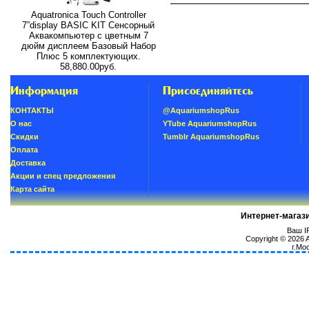
Aquatronica Touch Controller
7”display BASIC KIT Сенсорный
Аквакомпьютер с цветным 7
дюйм дисплеем Базовый Набор
Плюс 5 комплектующих.
58,880.00руб.
Информация
Присоединяйтесь
КОНТАКТЫ
@AquariumshopRus
О нас
YTube AquariumshopRus
Скидки
Tumblr AquariumshopRus
Oплатa
Доставка
Акции и спец предложения
Карта сайта
Интернет-магаз
Ваш IP
Copyright © 2026
г.Мо