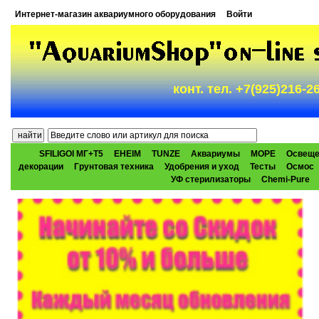
Интернет-магазин аквариумного оборудования
Войти
конт. тел. +7(925)216-
SFILIGOI МГ+Т5
EHEIM
TUNZE
Аквариумы
МОРЕ
Освеще
декорации
Грунтовая техника
Удобрения и уход
Тесты
Осмос
УФ стерилизаторы
Chemi-Pure