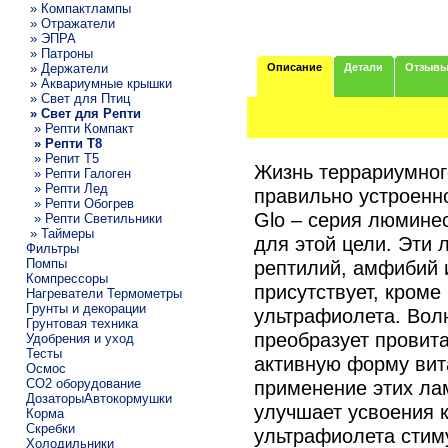
» Компактлампы
» Отражатели
» ЭПРА
» Патроны
» Держатели
Описание
Детали
Отзыв
» Аквариумные крышки
» Свет для Птиц
» Свет для Репти
» Репти Компакт
» Репти Т8
» Репит Т5
Жизнь террариумног
» Репти Галоген
» Репти Лед
правильно устроенно
» Репти Обогрев
Glo – серия люмине
» Репти Светильники
» Таймеры
для этой цели. Эти
Фильтры
Помпы
рептилий, амфибий и
Компрессоры
присутствует, кроме
Нагреватели Термометры
Грунты и декорации
ультрафиолета. Вол
Грунтовая техника
преобразует провит
Удобрения и уход
Тесты
активную форму вит
Осмос
CO2 оборудование
применение этих ла
ДозаторыАвтокормушки
улучшает усвоения к
Корма
Скребки
ультрафиолета стим
Холодильники