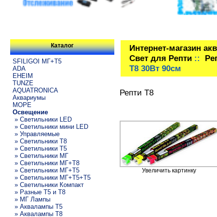
Каталог
Интернет-магазин ак
Свет для Репти
::
Ре
SFILIGOI МГ+Т5
Т8 30Вт 90см
ADA
EHEIM
TUNZE
AQUATRONICA
Репти Т8
Аквариумы
МОРЕ
Освещение
» Светильники LED
» Светильники мини LED
» Управляемые
» Светильники T8
» Светильники T5
» Светильники МГ
» Светильники МГ+T8
» Светильники МГ+T5
Увеличить картинку
» Светильники МГ+T5+T5
» Светильники Компакт
» Разные T5 и T8
» МГ Лампы
» Аквалампы T5
» Аквалампы T8