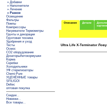
» Добавки
» Наполнители
» Лечение
» Разное
Освещение
Фильтры
Описание
Детали
Дополн
Помпы
картин
Компрессоры
Нагреватели Термометры
Грунты и декорации
Грунтовая техника
Удобрения и уход
Ultra Life X-Terminator Л
Тесты
Осмос
CO2 оборудование
ДозаторыАвтокормушки
Корма
Скребки
Холодильники
УФ стерилизаторы
Chemi-Pure
УЦЕНЁННЫЕ товары
SFILIGOI
Deltec
оптовая покупка
Скидки...
Новинки...
Все товары...