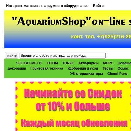
Интернет-магазин аквариумного оборудования
Войти
конт. тел. +7(925)216-
SFILIGOI МГ+Т5
EHEIM
TUNZE
Аквариумы
МОРЕ
Освеще
декорации
Грунтовая техника
Удобрения и уход
Тесты
Осмос
УФ стерилизаторы
Chemi-Pure