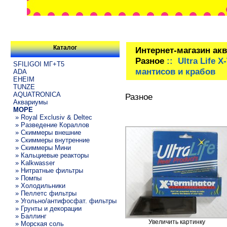
Каталог
Интернет-магазин ак
Разное
:: Ultra Life
SFILIGOI МГ+Т5
мантисов и крабов
ADA
EHEIM
TUNZE
AQUATRONICA
Разное
Аквариумы
МОРЕ
» Royal Exclusiv & Deltec
» Разведение Кораллов
» Скиммеры внешние
» Скиммеры внутренние
» Скиммеры Мини
» Кальциевые реакторы
» Kalkwasser
» Нитратные фильтры
» Помпы
» Холодильники
» Пеллетс фильтры
» Угольно/антифосфат. фильтры
» Грунты и декорации
» Баллинг
Увеличить картинку
» Морская соль