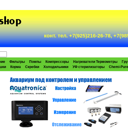
конт. тел. +7(925)216-26-78, +7(
ние
Фильтры
Помпы
Компрессоры
Нагреватели Термометры
Гру
шки
Корма
Скребки
Холодильники
УФ стерилизаторы
Chemi-Pur