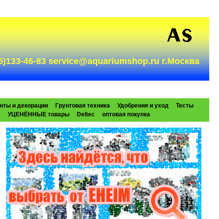
985)133-46-83 service@aquariumshop.ru г.Москва
нты и декорации
Грунтовая техника
Удобрения и уход
Тесты
e
УЦЕНЁННЫЕ товары
Deltec
оптовая покупка