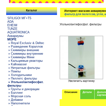
Каталог
Интернет-магазин аквариумн
фильтр для пелетсов, угля, 
SFILIGOI МГ+Т5
ADA
Угольно/антифосфат. фильтры
EHEIM
TUNZE
AQUATRONICA
Аквариумы
МОРЕ
» Royal Exclusiv & Deltec
» Разведение Кораллов
» Скиммеры внешние
» Скиммеры внутренние
» Скиммеры Мини
» Кальциевые реакторы
» Kalkwasser
» Нитратные фильтры
» Помпы
» Холодильники
» Пеллетс фильтры
Увеличить картинку
» Угольно/антифосфат.
фильтры
» Грунты и декорации
Описание
Детали
Допол
» Баллинг
карти
» Морская соль
» Добавки
» Наполнители