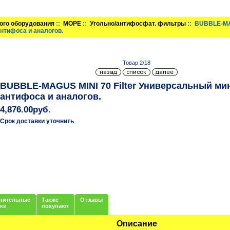
ого оборудования
::
МОРЕ
::
Угольно/антифосфат. фильтры
:: BUBBLE-MA
антифоса и аналогов.
Товар 2/18
BUBBLE-MAGUS MINI 70 Filter Универсальный мин
антифоса и аналогов.
4,876.00руб.
Срок доставки уточнить
нительные
Также
Отзывы
нки
покупают
Описание