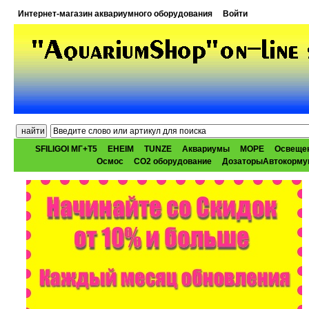
Интернет-магазин аквариумного оборудования
Войти
SFILIGOI МГ+Т5
EHEIM
TUNZE
Аквариумы
МОРЕ
Освеще
Осмос
CO2 оборудование
ДозаторыАвтокорму