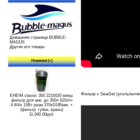
Домашняя страница BUBBLE-
MAGUS
Другие его товары
Новинки [»]
Фильтр с SeaGel (уголь/ант
EHEIM classic 350 2215020 внеш.
фильтр для акв. до 350л 620л/ч
4.8/4л 15Вт разм.370хD185мм. +
(фильтр. губки, краны)
11,040.00руб.