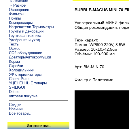
» Лечение
» Разное
Освещение
BUBBLE-MAGUS MINI 70 Fil
Фильтры
Помпы
Компрессоры
Универсальный МИНИ фильтр
Нагреватели Термометры
Общая рекомендация: подхо
Грунты и декорации
Грунтовая техника
Удобрения и уход
Техн характ:
Тесты
Помпа: WP600 220V, 8.5W
Осмос
Размер: 10х10х42,5см
CO2 оборудование
Объёмы: 100-900 мл
ДозаторыАвтокормушки
Корма
Скребки
Арт: BM-MINI70
Холодильники
УФ стерилизаторы
Chemi-Pure
Фильтр с Пелетсами
УЦЕНЁННЫЕ товары
SFILIGOI
Deltec
оптовая покупка
Скидки...
Новинки...
Все товары...
Изготовитель